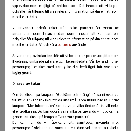
Vi använder kakor och liknande tekniker för att du ska få en så bra
upplevelse som möjligt på webbplatsen. Det innebär att vi lagrar
och/eller får tillgång till viss relevant information på din enhet, som
mobil eller dator.
Vi använder också kakor från olika partners för vissa av
ändamålen som listas nedan som innebär att vår partners
och/eller får tillgång till viss relevant information på din enhet, som
mobil eller dator. Vi och våra
partners
använder.
Användning av kakor innebär att vi behandlar personuppgifter som
IP-adress, unika identifierare och beteendedata. Vår behandling av
personuppgifter sker med samtycke eller berättigat intresse som
laglig grund.
Dina val av kakor
Om du klickar på knappen “Godkänn och stäng” så samtycker du
till att vi använder kakor för de ändamål som listas nedan. Under
knappen “Mer information” kan du välja vilka ändamål du vill neka
eller godkänna. Du kan också välja vilka partners du vill godkänna
genom att klicka på knappen “visa våra partners”.
Du kan när du vill återkalla ditt samtycke, invända mot
personuppgiftsbehandling samt justera dina val genom att klicka