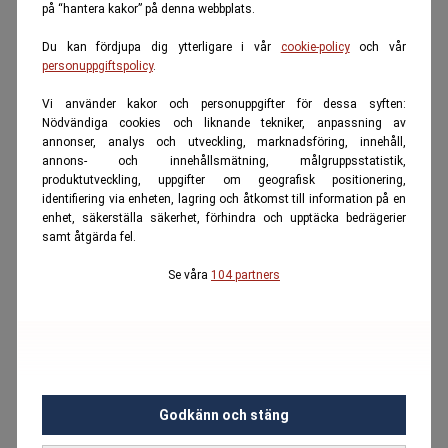
på “hantera kakor” på denna webbplats.
Du kan fördjupa dig ytterligare i vår
cookie-policy
och vår
personuppgiftspolicy
.
Vi använder kakor och personuppgifter för dessa syften:
Nödvändiga cookies och liknande tekniker, anpassning av
annonser, analys och utveckling, marknadsföring, innehåll,
annons- och innehållsmätning, målgruppsstatistik,
produktutveckling, uppgifter om geografisk positionering,
identifiering via enheten, lagring och åtkomst till information på en
enhet, säkerställa säkerhet, förhindra och upptäcka bedrägerier
samt åtgärda fel.
Se våra
104 partners
Godkänn och stäng