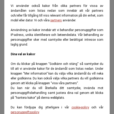
Vi använder också kakor från olika partners för vissa av
ändamålen som listas nedan som innebär att vår partners
och/eller får tillgång till viss relevant information på din enhet, som
mobil eller dator. Vi och våra
partners
använder.
Användning av kakor innebär att vi behandlar personuppgifter som
IP-adress, unika identifierare och beteendedata. Vår behandling av
personuppgifter sker med samtycke eller berättigat intresse som
laglig grund.
Dina val av kakor
Om du klickar på knappen “Godkänn och stäng” så samtycker du
till att vi använder kakor för de ändamål som listas nedan. Under
knappen “Mer information” kan du välja vilka ändamål du vill neka
eller godkänna. Du kan också välja vilka partners du vill godkänna
genom att klicka på knappen “visa våra partners”.
Du kan när du vill återkalla ditt samtycke, invända mot
personuppgiftsbehandling samt justera dina val genom att klicka
på “hantera kakor” på denna webbplats.
Du kan fördjupa dig ytterligare i vår
cookie-policy
och vår
personuppgiftspolicy
.