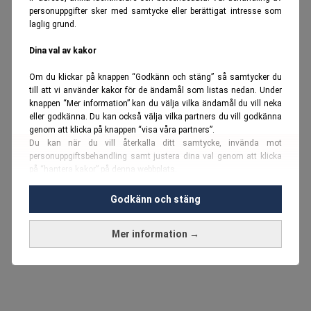
personuppgifter sker med samtycke eller berättigat intresse som
laglig grund.
Dina val av kakor
Om du klickar på knappen “Godkänn och stäng” så samtycker du
till att vi använder kakor för de ändamål som listas nedan. Under
knappen “Mer information” kan du välja vilka ändamål du vill neka
eller godkänna. Du kan också välja vilka partners du vill godkänna
genom att klicka på knappen “visa våra partners”.
Du kan när du vill återkalla ditt samtycke, invända mot
personuppgiftsbehandling samt justera dina val genom att klicka
på “hantera kakor” på denna webbplats.
Du kan fördjupa dig ytterligare i vår
cookie-policy
och vår
Godkänn och stäng
personuppgiftspolicy
.
Mer information →
Vi använder kakor och personuppgifter för dessa syften:
Nödvändiga cookies och liknande tekniker, anpassning av
annonser, analys och utveckling, marknadsföring, innehåll,
annons- och innehållsmätning, målgruppsstatistik,
produktutveckling, uppgifter om geografisk positionering,
identifiering via enheten, lagring och åtkomst till information på en