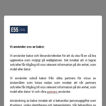
Oops, Ett fel inträffade.
Försök igen senare.
Tillbaka till startsidan
Vi använder oss av kakor
Vi använder kakor och liknande tekniker för att du ska få en så bra
upplevelse som möjligt på webbplatsen. Det innebär att vi lagrar
och/eller får tillgång till viss relevant information på din enhet, som
mobil eller dator.
Vi använder också kakor från olika partners för vissa av
ändamålen som listas nedan som innebär att vår partners
och/eller får tillgång till viss relevant information på din enhet, som
mobil eller dator. Vi och våra
partners
använder.
Användning av kakor innebär att vi behandlar personuppgifter som
IP-adress, unika identifierare och beteendedata. Vår behandling av