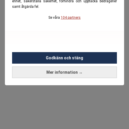
enhet, säkerställa säkerhet, förhindra och upptäcka bedrägerier
samt åtgärda fel.
Se våra
104 partners
Godkänn och stäng
Mer information →