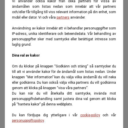
Vi använder också kakor från olika partners för vissa av
ändamålen som listas nedan som innebär att vår partners
och/eller får tillgång till viss relevant information på din enhet, som
mobil eller dator. Vi och våra
partners
använder.
Användning av kakor innebär att vi behandlar personuppgifter som
IP-adress, unika identifierare och beteendedata. Vår behandling av
personuppgifter sker med samtycke eller berättigat intresse som
laglig grund.
Dina val av kakor
Om du klickar på knappen “Godkänn och stäng” så samtycker du
till att vi använder kakor för de ändamål som listas nedan. Under
knappen “Mer information” kan du välja vilka ändamål du vill neka
eller godkänna. Du kan också välja vilka partners du vill godkänna
genom att klicka på knappen “visa våra partners”.
Du kan när du vill återkalla ditt samtycke, invända mot
personuppgiftsbehandling samt justera dina val genom att klicka
på “hantera kakor” på denna webbplats.
Du kan fördjupa dig ytterligare i vår
cookie-policy
och vår
personuppgiftspolicy
.