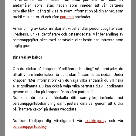
ändamålen som listas nedan som innebär att vår partners
och/eller får tillgång till viss relevant information på din enhet, som
mobil eller dator. Vi och våra
partners
använder.
Användning av kakor innebär att vi behandlar personuppgifter som
IP-adress, unika identifierare och beteendedata. Vår behandling av
personuppgifter sker med samtycke eller berättigat intresse som
laglig grund.
Dina val av kakor
Om du klickar på knappen “Godkänn och stäng” så samtycker du
till att vi använder kakor för de ändamål som listas nedan. Under
knappen “Mer information” kan du välja vilka ändamål du vill neka
eller godkänna. Du kan också välja vilka partners du vill godkänna
genom att klicka på knappen “visa våra partners”.
Du kan när du vill återkalla ditt samtycke, invända mot
personuppgiftsbehandling samt justera dina val genom att klicka
på “hantera kakor” på denna webbplats.
Du kan fördjupa dig ytterligare i vår
cookie-policy
och vår
personuppgiftspolicy
.