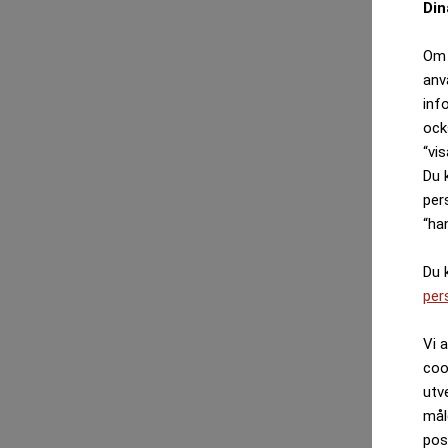
Din
Om 
anv
inf
ock
“vis
Du 
per
“ha
Du 
per
Vi 
coo
utv
mål
pos