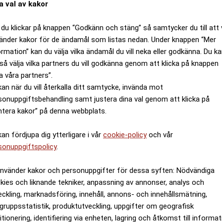
a val av kakor
du klickar på knappen “Godkänn och stäng” så samtycker du till att 
änder kakor för de ändamål som listas nedan. Under knappen “Mer
ormation” kan du välja vilka ändamål du vill neka eller godkänna. Du k
så välja vilka partners du vill godkänna genom att klicka på knappen
a våra partners”.
kan när du vill återkalla ditt samtycke, invända mot
sonuppgiftsbehandling samt justera dina val genom att klicka på
ntera kakor” på denna webbplats.
kan fördjupa dig ytterligare i vår
cookie-policy
och vår
sonuppgiftspolicy
.
använder kakor och personuppgifter för dessa syften: Nödvändiga
kies och liknande tekniker, anpassning av annonser, analys och
eckling, marknadsföring, innehåll, annons- och innehållsmätning,
gruppsstatistik, produktutveckling, uppgifter om geografisk
itionering, identifiering via enheten, lagring och åtkomst till informa