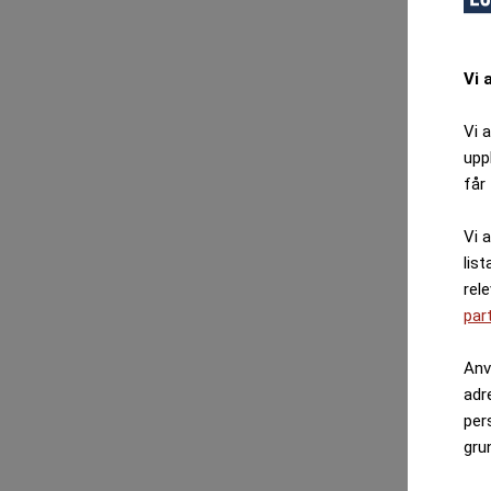
Vi 
Vi 
upp
får 
Vi 
list
rel
par
Anv
adr
per
gru