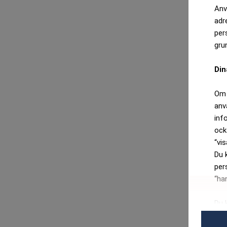
Anv
adr
per
gru
Din
Om 
anv
inf
ock
“vis
Du 
per
“ha
Du 
per