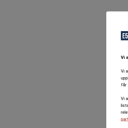
O
F
Vi 
Vi 
upp
får 
Vi 
list
rel
par