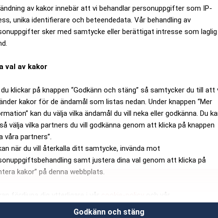
ändning av kakor innebär att vi behandlar personuppgifter som IP-
ess, unika identifierare och beteendedata. Vår behandling av
sonuppgifter sker med samtycke eller berättigat intresse som laglig
nd.
a val av kakor
du klickar på knappen “Godkänn och stäng” så samtycker du till att 
änder kakor för de ändamål som listas nedan. Under knappen “Mer
ormation” kan du välja vilka ändamål du vill neka eller godkänna. Du k
så välja vilka partners du vill godkänna genom att klicka på knappen
a våra partners”.
kan när du vill återkalla ditt samtycke, invända mot
sonuppgiftsbehandling samt justera dina val genom att klicka på
ntera kakor” på denna webbplats.
kan fördjupa dig ytterligare i vår
cookie-policy
och vår
sonuppgiftspolicy
.
Godkänn och stäng