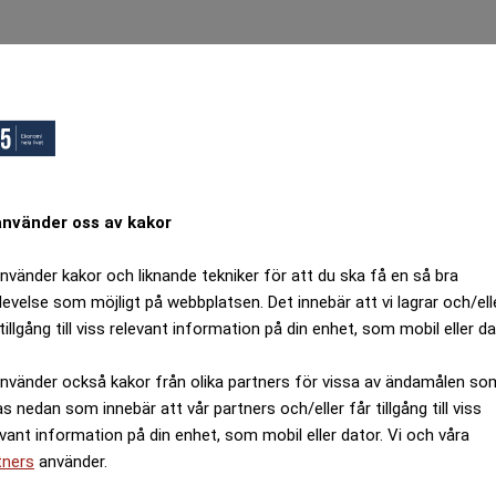
ops, Ett fel inträffade.
örsök igen senare.
Tillbaka till startsidan
använder oss av kakor
använder kakor och liknande tekniker för att du ska få en så bra
levelse som möjligt på webbplatsen. Det innebär att vi lagrar och/ell
tillgång till viss relevant information på din enhet, som mobil eller da
använder också kakor från olika partners för vissa av ändamålen so
as nedan som innebär att vår partners och/eller får tillgång till viss
evant information på din enhet, som mobil eller dator. Vi och våra
tners
använder.