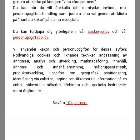
genom att klicka på knappen “visa våra partners”.
Du kan när du vill återkalla ditt samtycke, invända mot
personuppgiftsbehandling samt justera dina val genom att klicka
på “hantera kakor” på denna webbplats.
Du kan fördjupa dig ytterligare i vår
cookie-policy
och vår
personuppgiftspolicy
.
Vi använder kakor och personuppgifter för dessa syften:
Nödvändiga cookies och liknande tekniker, anpassning av
annonser, analys och utveckling, marknadsföring, innehåll,
annons- och innehållsmätning, målgruppsstatistik,
produktutveckling, uppgifter om geografisk positionering,
identifiering via enheten, lagring och åtkomst till information på en
enhet, säkerställa säkerhet, förhindra och upptäcka bedrägerier
samt åtgärda fel.
Se våra
104 partners
Konkurserna ökade i juli – detaljhandel repar sig