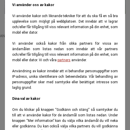
Vi använder oss av kakor
Vi använder kakor och liknande tekniker för att du ska få en så bra
Hyran spräcker studentens budget – ”levt på nudlar”
upplevelse som möjligt på webbplatsen. Det innebär att vi lagrar
och/eller får tillgång till viss relevant information på din enhet, som
mobil eller dator.
ANNONS
Vi använder också kakor från olika partners för vissa av
ändamålen som listas nedan som innebär att vår partners
och/eller får tillgång till viss relevant information på din enhet, som
mobil eller dator. Vi och våra
partners
använder.
Användning av kakor innebär att vi behandlar personuppgifter som
IP-adress, unika identifierare och beteendedata. Vår behandling av
personuppgifter sker med samtycke eller berättigat intresse som
laglig grund.
Dina val av kakor
Om du klickar på knappen “Godkänn och stäng” så samtycker du
till att vi använder kakor för de ändamål som listas nedan. Under
knappen “Mer information” kan du välja vilka ändamål du vill neka
eller godkänna. Du kan också välja vilka partners du vill godkänna