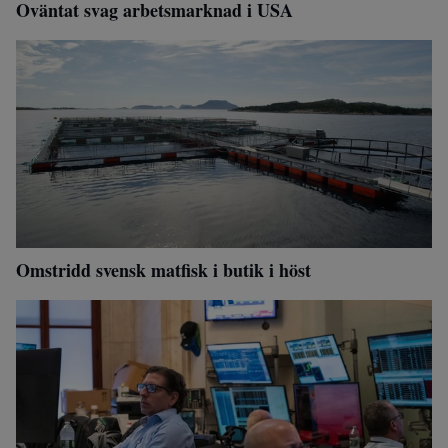
Oväntat svag arbetsmarknad i USA
Omstridd svensk matfisk i butik i höst