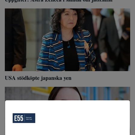
USA stödköpte japanska yen