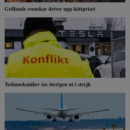
Grillande svenskar driver upp köttpriset
Teslamekaniker tas återigen ut i strejk