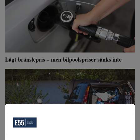
Lågt bränslepris – men bilpoolspriser sänks inte