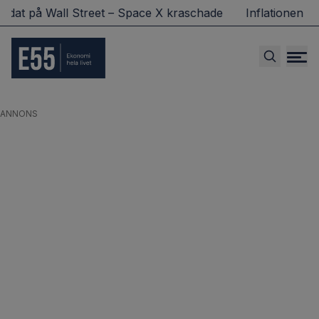
ace X kraschade
Inflationen rasade i juli – sänkt bensin
ANNONS