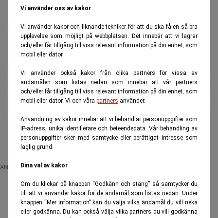
Undvik dessa vanliga missar om du ska ut på bilresa
Vi använder oss av kakor
Vi använder kakor och liknande tekniker för att du ska få en så bra
upplevelse som möjligt på webbplatsen. Det innebär att vi lagrar
och/eller får tillgång till viss relevant information på din enhet, som
mobil eller dator.
Vi använder också kakor från olika partners för vissa av
ändamålen som listas nedan som innebär att vår partners
och/eller får tillgång till viss relevant information på din enhet, som
mobil eller dator. Vi och våra
partners
använder.
Användning av kakor innebär att vi behandlar personuppgifter som
Många glömmer den här kontrollen – då kan bilen få
IP-adress, unika identifierare och beteendedata. Vår behandling av
personuppgifter sker med samtycke eller berättigat intresse som
anmärkning i besiktningen
laglig grund.
Dina val av kakor
ANNONS
Om du klickar på knappen “Godkänn och stäng” så samtycker du
till att vi använder kakor för de ändamål som listas nedan. Under
knappen “Mer information” kan du välja vilka ändamål du vill neka
eller godkänna. Du kan också välja vilka partners du vill godkänna