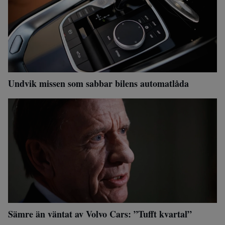
Undvik missen som sabbar bilens automatlåda
Sämre än väntat av Volvo Cars: ”Tufft kvartal”