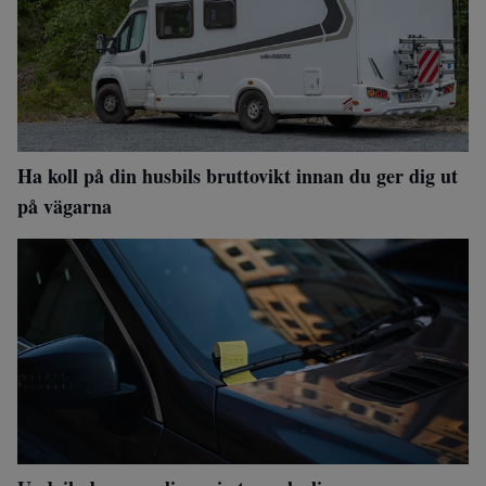
Ha koll på din husbils bruttovikt innan du ger dig ut
på vägarna