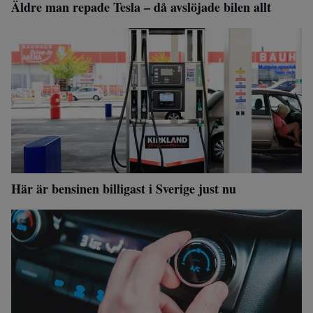
Äldre man repade Tesla – då avslöjade bilen allt
Här är bensinen billigast i Sverige just nu