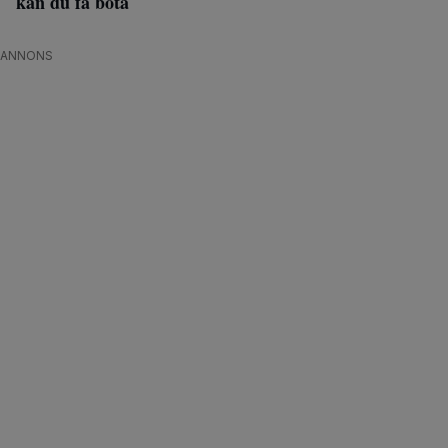
kan du få böta
ANNONS