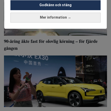
Godkänn och stäng
Mer information →
90-åring åkte fast för olovlig körning – för fjärde
gången