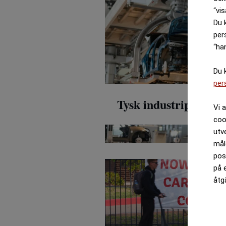
“vis
Du 
per
“ha
Du 
per
Tysk industriprodukti
Vi 
coo
utv
mål
pos
på 
åtg