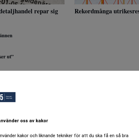
detaljhandel repar sig
Rekordmånga utrikesres
männen
ker ut”
t – ”levt på nudlar”
 om jätteaffär
en pustar ut
använder oss av kakor
använder kakor och liknande tekniker för att du ska få en så bra