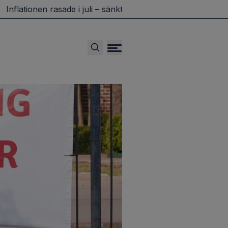
lationen rasade i juli – sänkt bensinskatt bakom
Vattenfa