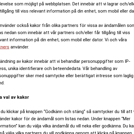
ANNONS
levelse som möjligt på webbplatsen. Det innebär att vi lagrar och/ell
tillgång till viss relevant information på din enhet, som mobil eller da
använder också kakor från olika partners för vissa av ändamålen so
as nedan som innebär att vår partners och/eller får tillgång till viss
evant information på din enhet, som mobil eller dator. Vi och våra
tners
använder.
ändning av kakor innebär att vi behandlar personuppgifter som IP-
ess, unika identifierare och beteendedata. Vår behandling av
sonuppgifter sker med samtycke eller berättigat intresse som laglig
nd.
a val av kakor
du klickar på knappen “Godkänn och stäng” så samtycker du till att 
änder kakor för de ändamål som listas nedan. Under knappen “Mer
ormation” kan du välja vilka ändamål du vill neka eller godkänna. Du k
så välja vilka partners du vill godkänna genom att klicka på knappen