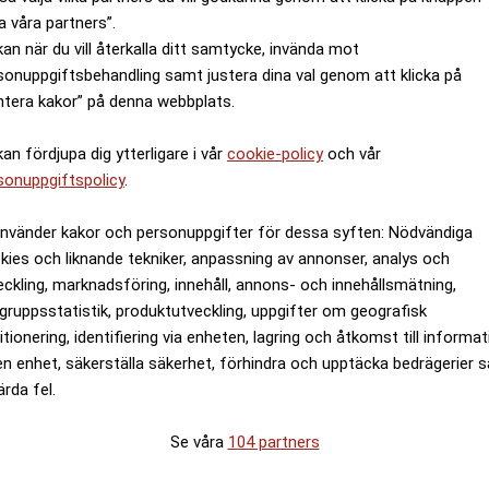
a våra partners”.
kan när du vill återkalla ditt samtycke, invända mot
sonuppgiftsbehandling samt justera dina val genom att klicka på
ntera kakor” på denna webbplats.
kan fördjupa dig ytterligare i vår
cookie-policy
och vår
sonuppgiftspolicy
.
on steg i juni
använder kakor och personuppgifter för dessa syften: Nödvändiga
kies och liknande tekniker, anpassning av annonser, analys och
eckling, marknadsföring, innehåll, annons- och innehållsmätning,
gruppsstatistik, produktutveckling, uppgifter om geografisk
itionering, identifiering via enheten, lagring och åtkomst till informa
en enhet, säkerställa säkerhet, förhindra och upptäcka bedrägerier 
ärda fel.
Se våra
104 partners