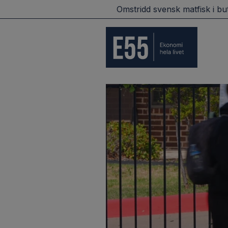
arbetsmarknad i USA
Omstridd svensk matfisk i butik i h