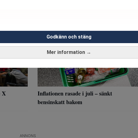
i USA
Omstridd svensk matfisk i butik i höst
Godkänn och stäng
Mer information →
e X
Inflationen rasade i juli – sänkt
bensinskatt bakom
ANNONS