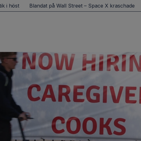
öst
Blandat på Wall Street – Space X kraschade
Inf