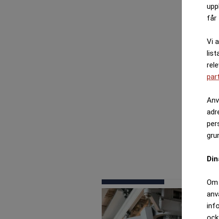
upp
får 
Vi 
list
rel
par
Anv
adr
per
gru
Din
Om 
anv
inf
ock