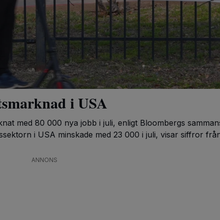
etsmarknad i USA
knat med 80 000 nya jobb i juli, enligt Bloombergs sammans
kssektorn i USA minskade med 23 000 i juli, visar siffror frå
var ett betydligt svagare utfall än väntat. Analytiker had
Bloombergs sammanställning av […]
ANNONS