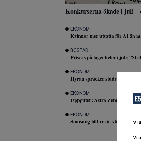
Konkurserna ökade i juli – 
EKONOMI
Kvinnor mer utsatta för AI än 
BOSTAD
Prisras på lägenheter i juli: ”Stic
EKONOMI
Hyran spräcker studentens budge
EKONOMI
Uppgifter: Astra Zeneca i samtal
EKONOMI
Samsung bättre än väntat – börs
Vi 
Vi 