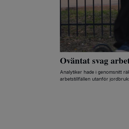
Oväntat svag arb
Analytiker hade i genomsnitt rä
arbetstillfällen utanför jordbru
arbetsmarknadsdepartement. Det 
80 000 nya jobb i juli, enligt 