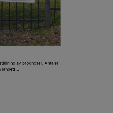
tällning av prognoser. Antalet
n landets
e i genomsnitt räknat med