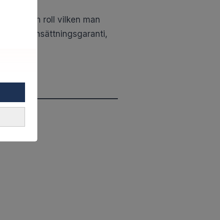
gen ingen roll vilken man
ge de har insättningsgaranti,