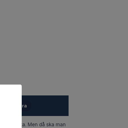
renumerera
bra sparränta. Men då ska man