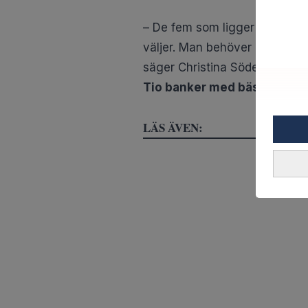
– De fem som ligger i topp hö
väljer. Man behöver inte helle
säger Christina Söderberg.
Tio banker med bäst ränta*
LÄS ÄVEN: