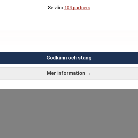
Se våra
104 partners
jer och sänker med små marginaler så det spelar egentli
r vara rädd att välja en bank man inte känner till så län
Godkänn och stäng
ANNONS
Mer information →