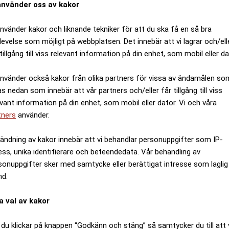
använder oss av kakor
storbankerna, för de har nollränta. Medan de mindre ba
använder kakor och liknande tekniker för att du ska få en så bra
derberg, sparekonom på Compricer, till E55.
levelse som möjligt på webbplatsen. Det innebär att vi lagrar och/ell
ningsgaranti ( upp till en miljon kronor) kan ge 0,8 pr
tillgång till viss relevant information på din enhet, som mobil eller da
6.6 procent i sparränta. Men då tar man en risk.
använder också kakor från olika partners för vissa av ändamålen so
r man en hög risk men det ger också en hög ränta, så man
as nedan som innebär att vår partners och/eller får tillgång till viss
t man väljer ett konto med insättningsgaranti. Så läng
evant information på din enhet, som mobil eller dator. Vi och våra
erg.
tners
använder.
ngre sikt, upp till två år så kan du få högre ränta om du 
ändning av kakor innebär att vi behandlar personuppgifter som IP-
n vill du inte spara allt på lång sikt kan det istället va
ess, unika identifierare och beteendedata. Vår behandling av
sonuppgifter sker med samtycke eller berättigat intresse som laglig
för olika ändamål. Ett för sparande på lång sikt och ett
nd.
ristina Söderberg.
a val av kakor
ngre sikt, mer än två år så menar Christina Söderberg a
du klickar på knappen “Godkänn och stäng” så samtycker du till att 