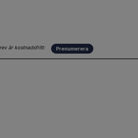
ev är kostnadsfritt:
Prenumerera