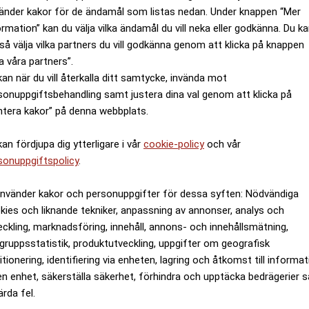
tre till fem år så ska man välja fonder eller aktier. Då 
änder kakor för de ändamål som listas nedan. Under knappen “Mer
exempel. Det är låg ränta men man kommer att följa börse
ormation” kan du välja vilka ändamål du vill neka eller godkänna. Du k
r år, förklarar Christina Söderberg.
så välja vilka partners du vill godkänna genom att klicka på knappen
a våra partners”.
nta med insättningsgaranti kan alla vara värda att spa
kan när du vill återkalla ditt samtycke, invända mot
ANNONS
sonuppgiftsbehandling samt justera dina val genom att klicka på
ntera kakor” på denna webbplats.
kan fördjupa dig ytterligare i vår
cookie-policy
och vår
sonuppgiftspolicy
.
använder kakor och personuppgifter för dessa syften: Nödvändiga
kies och liknande tekniker, anpassning av annonser, analys och
eckling, marknadsföring, innehåll, annons- och innehållsmätning,
gruppsstatistik, produktutveckling, uppgifter om geografisk
itionering, identifiering via enheten, lagring och åtkomst till informa
en enhet, säkerställa säkerhet, förhindra och upptäcka bedrägerier 
ärda fel.