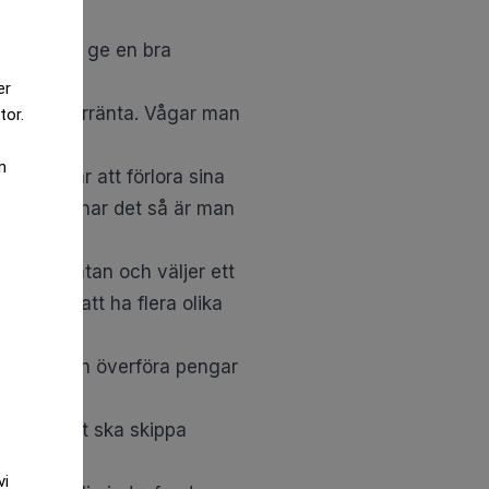
nkerna kan ge en bra
er
ocent i sparränta. Vågar man
tor.
m
 riskerar att förlora sina
e banken har det så är man
binder räntan och väljer ett
ra smart att ha flera olika
 som du kan överföra pengar
tt man helt ska skippa
vi