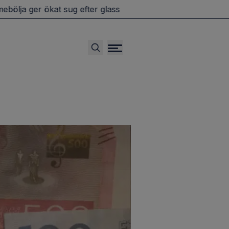
ja ger ökat sug efter glass
Populära bilar kan få 20-d