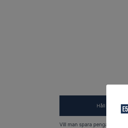
Håll dig uppd
Vill man spara pengar så finn