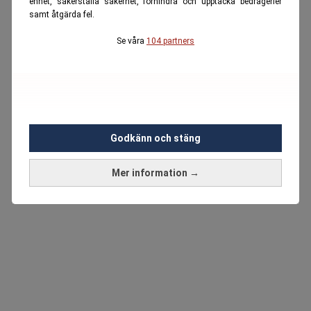
enhet, säkerställa säkerhet, förhindra och upptäcka bedrägerier
samt åtgärda fel.
Se våra
104 partners
Godkänn och stäng
Mer information →