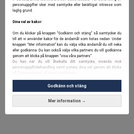
personuppgifter sker med samtycke eller berättigat intresse som
laglig grund.
Dina val av kakor
Om du klickar på knappen “Godkänn och stäng” så samtycker du
till att vi använder kakor för de ändamål som listas nedan. Under
knappen “Mer information” kan du välja vilka ändamål du vill neka
eller godkänna. Du kan också välja vilka partners du vill godkänna
genom att klicka på knappen “visa våra partners”.
Du kan när du vill återkalla ditt samtycke, invända mot
personuppgiftsbehandling samt justera dina val genom att klicka
på “hantera kakor” på denna webbplats.
Du kan fördjupa dig ytterligare i vår
cookie-policy
och vår
Godkänn och stäng
personuppgiftspolicy
.
Mer information →
Vi använder kakor och personuppgifter för dessa syften:
Nödvändiga cookies och liknande tekniker, anpassning av
annonser, analys och utveckling, marknadsföring, innehåll,
annons- och innehållsmätning, målgruppsstatistik,
produktutveckling, uppgifter om geografisk positionering,
identifiering via enheten, lagring och åtkomst till information på en