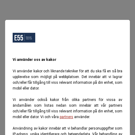
Oops, Ett fel inträffade.
Försök igen senare.
Tillbaka till startsidan
Vi använder oss av kakor
Vi använder kakor och liknande tekniker för att du ska få en så bra
upplevelse som möjligt på webbplatsen. Det innebär att vi lagrar
och/eller får tillgång till viss relevant information på din enhet, som
mobil eller dator.
Vi använder också kakor från olika partners för vissa av
ändamålen som listas nedan som innebär att vår partners
och/eller får tillgång till viss relevant information på din enhet, som
mobil eller dator. Vi och våra
partners
använder.
Användning av kakor innebär att vi behandlar personuppgifter som
IP-adress, unika identifierare och beteendedata. Vår behandling av