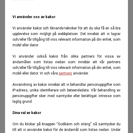
Vi använder oss av kakor
Vi använder kakor och liknande tekniker för att du ska få en så bra
upplevelse som möjligt på webbplatsen. Det innebär att vi lagrar
och/eller får tillgång till viss relevant information på din enhet, som
mobil eller dator.
Vi använder också kakor från olika partners för vissa av
ändamålen som listas nedan som innebär att vår partners
och/eller får tillgång till viss relevant information på din enhet, som
mobil eller dator. Vi och våra
partners
använder.
Användning av kakor innebär att vi behandlar personuppgifter som
Trots att flaskhalsarna inom landet, enligt Håkan
IP-adress, unika identifierare och beteendedata. Vår behandling av
personuppgifter sker med samtycke eller berättigat intresse som
Larsson, i hög grad är det som driver upp priset i de
laglig grund.
södra elområdena, fortsätter Svenska kraftnät att
Dina val av kakor
prioritera utbyggnad av nya exportkablar.
Han nämner den nya ledningen mellan Sverige och
Om du klickar på knappen “Godkänn och stäng” så samtycker du
till att vi använder kakor för de ändamål som listas nedan. Under
Finland,
Aurora Line
, som det senaste exemplet, i