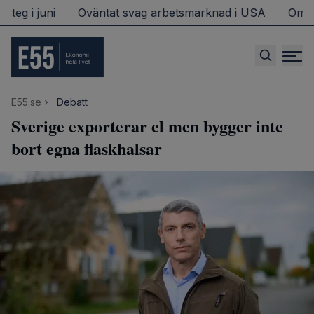
eg i juni
Oväntat svag arbetsmarknad i USA
Omstri
E55.se
Debatt
Sverige exporterar el men bygger inte
bort egna flaskhalsar