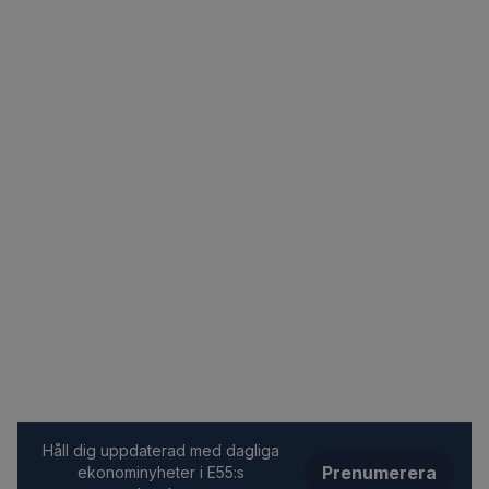
Håll dig uppdaterad med dagliga
Prenumerera
ekonominyheter i E55:s