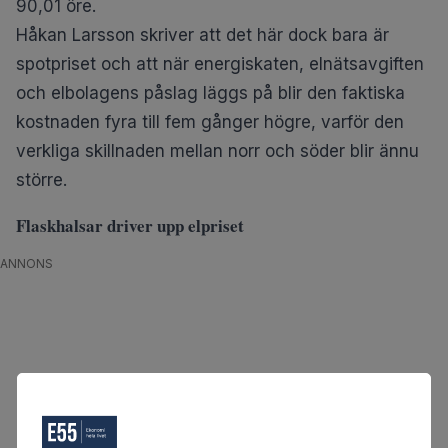
90,01 öre.
Håkan Larsson skriver att det här dock bara är
spotpriset och att när energiskaten, elnätsavgiften
och elbolagens påslag läggs på blir den faktiska
kostnaden fyra till fem gånger högre, varför den
verkliga skillnaden mellan norr och söder blir ännu
större.
Flaskhalsar driver upp elpriset
ANNONS