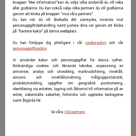
knappen “Mer information” kan du välja vilka ändamål du vill neka
och med den ökar den mängd el som kan handlas
eller godkänna. Du kan också välja vilka partners du vill godkänna
genom att klicka på knappen “visa våra partners”.
mellan Sverige och Finland med 40 procent.
Du kan när du vill återkalla ditt samtycke, invända mot
Håkan Larsson skriver att erfarenheten från
personuppgiftsbehandling samt justera dina val genom att klicka
på “hantera kakor” på denna webbplats.
tidigare exportkablar tydligt visar att de de svenska
Du kan fördjupa dig ytterligare i vår
cookie-policy
och vår
elpriserna stiger när överföringen till andra länder
personuppgiftspolicy
.
ökar, han påpekar att det inte är något som
Vi använder kakor och personuppgifter för dessa syften:
svenska hushåll har bett om.
Nödvändiga cookies och liknande tekniker, anpassning av
Han undrar varför Svenska Kraftnät lägger
annonser, analys och utveckling, marknadsföring, innehåll,
annons- och innehållsmätning, målgruppsstatistik,
utbyggnad på fler exportförbindelser istället för att
produktutveckling, uppgifter om geografisk positionering,
bygga bort akuta flaskhalsar mellan landets egna
identifiering via enheten, lagring och åtkomst till information på en
enhet, säkerställa säkerhet, förhindra och upptäcka bedrägerier
elområden.
samt åtgärda fel.
”Det är ju dessa flaskhalsar som gör att norra
Se våra
104 partners
Sverige har ett betydande elöverskott medan södra
Sverige tvingas betala kontinentens priser. Att öka
exportkapaciteten innan man byggt bort de interna