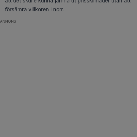
att det skulle kunna jämna ut prisskillnader utan att
försämra villkoren i norr.
ANNONS