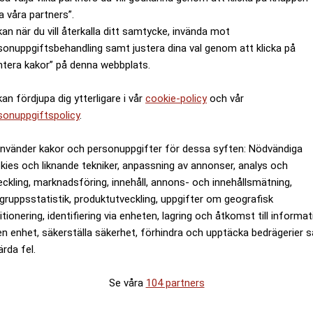
a våra partners”.
kan när du vill återkalla ditt samtycke, invända mot
sonuppgiftsbehandling samt justera dina val genom att klicka på
ntera kakor” på denna webbplats.
kan fördjupa dig ytterligare i vår
cookie-policy
och vår
sonuppgiftspolicy
.
använder kakor och personuppgifter för dessa syften: Nödvändiga
kies och liknande tekniker, anpassning av annonser, analys och
eckling, marknadsföring, innehåll, annons- och innehållsmätning,
gruppsstatistik, produktutveckling, uppgifter om geografisk
itionering, identifiering via enheten, lagring och åtkomst till informa
en enhet, säkerställa säkerhet, förhindra och upptäcka bedrägerier 
ärda fel.
Se våra
104 partners