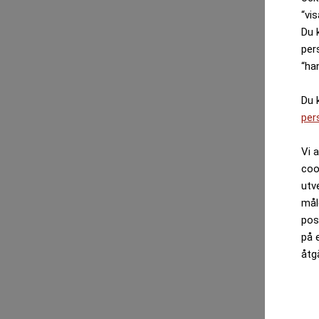
“vis
Du 
per
“ha
Du 
per
Vi 
coo
utv
mål
pos
på 
åtg