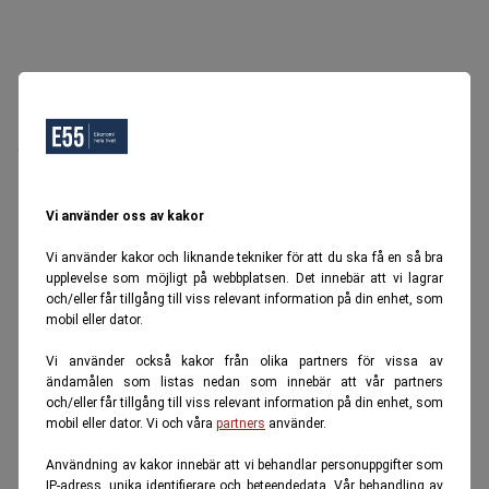
Oops, Ett fel inträffade.
Försök igen senare.
Tillbaka till startsidan
Vi använder oss av kakor
Vi använder kakor och liknande tekniker för att du ska få en så bra
upplevelse som möjligt på webbplatsen. Det innebär att vi lagrar
och/eller får tillgång till viss relevant information på din enhet, som
mobil eller dator.
Vi använder också kakor från olika partners för vissa av
ändamålen som listas nedan som innebär att vår partners
och/eller får tillgång till viss relevant information på din enhet, som
mobil eller dator. Vi och våra
partners
använder.
Användning av kakor innebär att vi behandlar personuppgifter som
IP-adress, unika identifierare och beteendedata. Vår behandling av