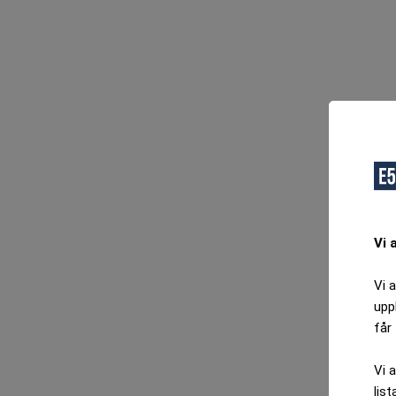
Vi 
Vi 
upp
får 
Vi 
list