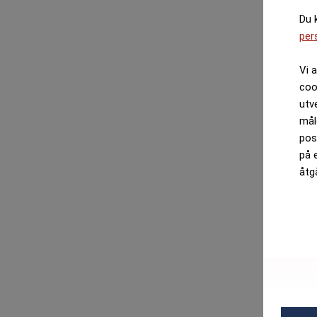
Du 
per
Vi 
coo
utv
mål
pos
på 
åtg