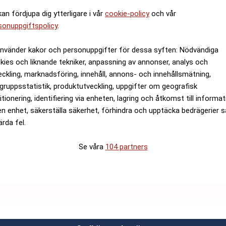
kan fördjupa dig ytterligare i vår
cookie-policy
och vår
sonuppgiftspolicy
.
använder kakor och personuppgifter för dessa syften: Nödvändiga
kies och liknande tekniker, anpassning av annonser, analys och
eckling, marknadsföring, innehåll, annons- och innehållsmätning,
gruppsstatistik, produktutveckling, uppgifter om geografisk
itionering, identifiering via enheten, lagring och åtkomst till informa
en enhet, säkerställa säkerhet, förhindra och upptäcka bedrägerier 
ärda fel.
Se våra
104 partners