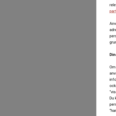
rel
par
Anv
adr
per
gru
Din
Om 
anv
inf
ock
“vis
Du 
per
“ha