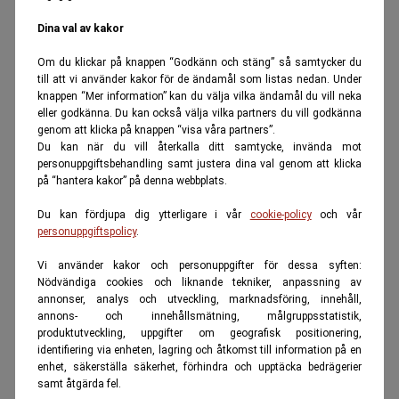
Dina val av kakor
Om du klickar på knappen “Godkänn och stäng” så samtycker du
till att vi använder kakor för de ändamål som listas nedan. Under
knappen “Mer information” kan du välja vilka ändamål du vill neka
eller godkänna. Du kan också välja vilka partners du vill godkänna
genom att klicka på knappen “visa våra partners”.
Du kan när du vill återkalla ditt samtycke, invända mot
personuppgiftsbehandling samt justera dina val genom att klicka
på “hantera kakor” på denna webbplats.
Du kan fördjupa dig ytterligare i vår
cookie-policy
och vår
personuppgiftspolicy
.
Vi använder kakor och personuppgifter för dessa syften:
Nödvändiga cookies och liknande tekniker, anpassning av
annonser, analys och utveckling, marknadsföring, innehåll,
annons- och innehållsmätning, målgruppsstatistik,
produktutveckling, uppgifter om geografisk positionering,
identifiering via enheten, lagring och åtkomst till information på en
enhet, säkerställa säkerhet, förhindra och upptäcka bedrägerier
samt åtgärda fel.