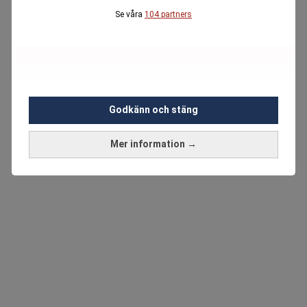
Se våra
104 partners
Godkänn och stäng
Mer information →