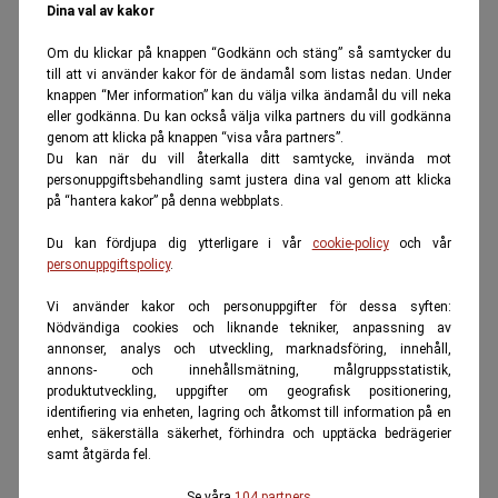
Dina val av kakor
Om du klickar på knappen “Godkänn och stäng” så samtycker du
till att vi använder kakor för de ändamål som listas nedan. Under
knappen “Mer information” kan du välja vilka ändamål du vill neka
eller godkänna. Du kan också välja vilka partners du vill godkänna
genom att klicka på knappen “visa våra partners”.
Du kan när du vill återkalla ditt samtycke, invända mot
personuppgiftsbehandling samt justera dina val genom att klicka
på “hantera kakor” på denna webbplats.
Du kan fördjupa dig ytterligare i vår
cookie-policy
och vår
personuppgiftspolicy
.
Vi använder kakor och personuppgifter för dessa syften:
Nödvändiga cookies och liknande tekniker, anpassning av
annonser, analys och utveckling, marknadsföring, innehåll,
annons- och innehållsmätning, målgruppsstatistik,
produktutveckling, uppgifter om geografisk positionering,
identifiering via enheten, lagring och åtkomst till information på en
enhet, säkerställa säkerhet, förhindra och upptäcka bedrägerier
samt åtgärda fel.
Se våra
104 partners