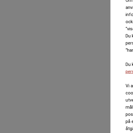
Om 
anv
inf
ock
“vis
Du 
per
“ha
Du 
per
Vi 
coo
utv
mål
pos
på 
åtg