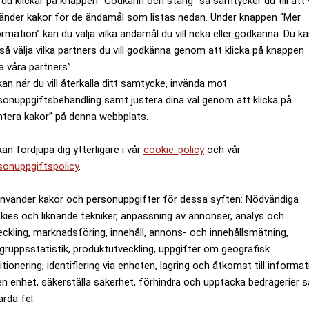
du klickar på knappen “Godkänn och stäng” så samtycker du till att 
änder kakor för de ändamål som listas nedan. Under knappen “Mer
ormation” kan du välja vilka ändamål du vill neka eller godkänna. Du k
så välja vilka partners du vill godkänna genom att klicka på knappen
a våra partners”.
kan när du vill återkalla ditt samtycke, invända mot
sonuppgiftsbehandling samt justera dina val genom att klicka på
ntera kakor” på denna webbplats.
kan fördjupa dig ytterligare i vår
cookie-policy
och vår
sonuppgiftspolicy
.
använder kakor och personuppgifter för dessa syften: Nödvändiga
kies och liknande tekniker, anpassning av annonser, analys och
eckling, marknadsföring, innehåll, annons- och innehållsmätning,
gruppsstatistik, produktutveckling, uppgifter om geografisk
itionering, identifiering via enheten, lagring och åtkomst till informa
en enhet, säkerställa säkerhet, förhindra och upptäcka bedrägerier 
ärda fel.