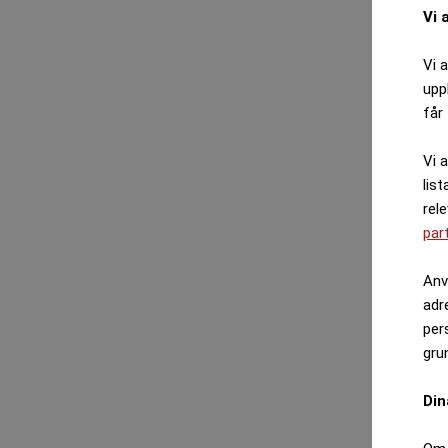
Vi 
Vi 
upp
får 
Vi 
list
rel
par
Anv
adr
per
gru
Din