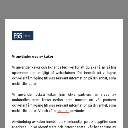
Oops, Ett fel inträffade.
Försök igen senare.
Tillbaka till startsidan
Vi använder oss av kakor
Vi använder kakor och liknande tekniker för att du ska få en så bra
upplevelse som möjligt på webbplatsen. Det innebär att vi lagrar
och/eller får tillgång till viss relevant information på din enhet, som
mobil eller dator.
Vi använder också kakor från olika partners för vissa av
ändamålen som listas nedan som innebär att vår partners
och/eller får tillgång till viss relevant information på din enhet, som
mobil eller dator. Vi och våra
partners
använder.
Användning av kakor innebär att vi behandlar personuppgifter som
IP-adress, unika identifierare och beteendedata. Vår behandling av