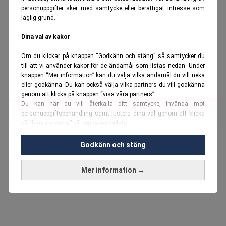
personuppgifter sker med samtycke eller berättigat intresse som
laglig grund.
Dina val av kakor
Om du klickar på knappen “Godkänn och stäng” så samtycker du
till att vi använder kakor för de ändamål som listas nedan. Under
knappen “Mer information” kan du välja vilka ändamål du vill neka
eller godkänna. Du kan också välja vilka partners du vill godkänna
genom att klicka på knappen “visa våra partners”.
Du kan när du vill återkalla ditt samtycke, invända mot
personuppgiftsbehandling samt justera dina val genom att klicka
på “hantera kakor” på denna webbplats.
Du kan fördjupa dig ytterligare i vår
cookie-policy
och vår
Godkänn och stäng
personuppgiftspolicy
.
Mer information →
Vi använder kakor och personuppgifter för dessa syften:
Nödvändiga cookies och liknande tekniker, anpassning av
annonser, analys och utveckling, marknadsföring, innehåll,
annons- och innehållsmätning, målgruppsstatistik,
produktutveckling, uppgifter om geografisk positionering,
identifiering via enheten, lagring och åtkomst till information på en