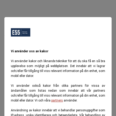
Oops, Ett fel inträffade.
Försök igen senare.
Tillbaka till startsidan
Vi använder oss av kakor
Vi använder kakor och liknande tekniker för att du ska få en så bra
upplevelse som möjligt på webbplatsen. Det innebär att vi lagrar
och/eller får tillgång till viss relevant information på din enhet, som
mobil eller dator.
Vi använder också kakor från olika partners för vissa av
ändamålen som listas nedan som innebär att vår partners
och/eller får tillgång till viss relevant information på din enhet, som
mobil eller dator. Vi och våra
partners
använder.
Användning av kakor innebär att vi behandlar personuppgifter som
IP-adress, unika identifierare och beteendedata. Vår behandling av