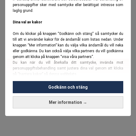
personuppgifter sker med samtycke eller berättigat intresse som
laglig grund.
Dina val av kakor
Om du klickar på knappen “Godkänn och stäng” så samtycker du
till att vi använder kakor för de ändamål som listas nedan. Under
knappen “Mer information” kan du välja vilka ändamål du vill neka
eller godkänna. Du kan också välja vilka partners du vill godkänna
genom att klicka på knappen “visa våra partners”.
Du kan när du vill återkalla ditt samtycke, invända mot
personuppgiftsbehandling samt justera dina val genom att klicka
på “hantera kakor” på denna webbplats.
Du kan fördjupa dig ytterligare i vår
cookie-policy
och vår
Godkänn och stäng
personuppgiftspolicy
.
Mer information →
Vi använder kakor och personuppgifter för dessa syften:
Nödvändiga cookies och liknande tekniker, anpassning av
annonser, analys och utveckling, marknadsföring, innehåll,
annons- och innehållsmätning, målgruppsstatistik,
produktutveckling, uppgifter om geografisk positionering,
identifiering via enheten, lagring och åtkomst till information på en