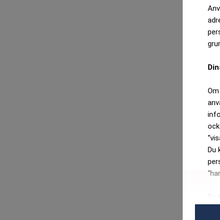
Anv
adr
per
gru
Din
Om 
anv
inf
ock
“vis
Du 
per
“ha
Du 
per