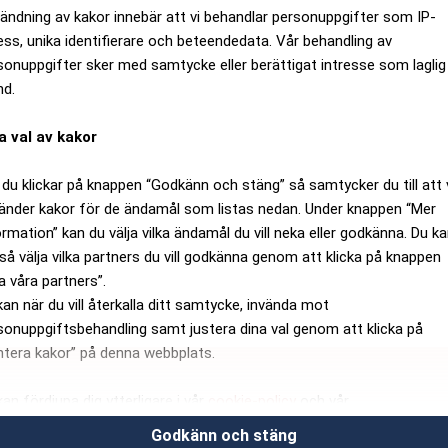
ändning av kakor innebär att vi behandlar personuppgifter som IP-
ess, unika identifierare och beteendedata. Vår behandling av
sonuppgifter sker med samtycke eller berättigat intresse som laglig
nd.
a val av kakor
du klickar på knappen “Godkänn och stäng” så samtycker du till att 
änder kakor för de ändamål som listas nedan. Under knappen “Mer
ormation” kan du välja vilka ändamål du vill neka eller godkänna. Du k
så välja vilka partners du vill godkänna genom att klicka på knappen
a våra partners”.
kan när du vill återkalla ditt samtycke, invända mot
sonuppgiftsbehandling samt justera dina val genom att klicka på
ntera kakor” på denna webbplats.
kan fördjupa dig ytterligare i vår
cookie-policy
och vår
sonuppgiftspolicy
.
Godkänn och stäng