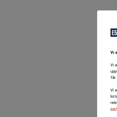
O
F
Vi 
Vi 
upp
får 
Vi 
list
rel
par