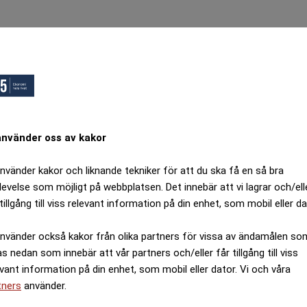
ops, Ett fel inträffade.
örsök igen senare.
Tillbaka till startsidan
använder oss av kakor
använder kakor och liknande tekniker för att du ska få en så bra
levelse som möjligt på webbplatsen. Det innebär att vi lagrar och/ell
tillgång till viss relevant information på din enhet, som mobil eller da
använder också kakor från olika partners för vissa av ändamålen so
as nedan som innebär att vår partners och/eller får tillgång till viss
evant information på din enhet, som mobil eller dator. Vi och våra
tners
använder.