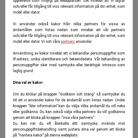
upplevelse som möjligt på webbplatsen. Det innebär att vi lagrar
och/eller får tillgång till viss relevant information på din enhet, som
mobil eller dator.
Vi använder också kakor från olika partners för vissa av
ändamålen som listas nedan som innebär att vår partners
och/eller får tillgång till viss relevant information på din enhet, som
mobil eller dator. Vi och våra
partners
använder.
Användning av kakor innebär att vi behandlar personuppgifter som
IP-adress, unika identifierare och beteendedata. Vår behandling av
personuppgifter sker med samtycke eller berättigat intresse som
laglig grund.
Dina val av kakor
Om du klickar på knappen “Godkänn och stäng” så samtycker du
till att vi använder kakor för de ändamål som listas nedan. Under
knappen “Mer information” kan du välja vilka ändamål du vill neka
eller godkänna. Du kan också välja vilka partners du vill godkänna
genom att klicka på knappen “visa våra partners”.
Du kan när du vill återkalla ditt samtycke, invända mot
personuppgiftsbehandling samt justera dina val genom att klicka
på “hantera kakor” på denna webbplats.