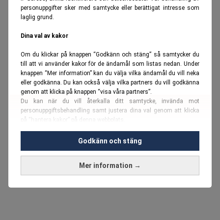
personuppgifter sker med samtycke eller berättigat intresse som
laglig grund.
Dina val av kakor
Om du klickar på knappen “Godkänn och stäng” så samtycker du
till att vi använder kakor för de ändamål som listas nedan. Under
knappen “Mer information” kan du välja vilka ändamål du vill neka
eller godkänna. Du kan också välja vilka partners du vill godkänna
genom att klicka på knappen “visa våra partners”.
Du kan när du vill återkalla ditt samtycke, invända mot
personuppgiftsbehandling samt justera dina val genom att klicka
på “hantera kakor” på denna webbplats.
Du kan fördjupa dig ytterligare i vår
cookie-policy
och vår
Godkänn och stäng
personuppgiftspolicy
.
Mer information →
Vi använder kakor och personuppgifter för dessa syften:
Nödvändiga cookies och liknande tekniker, anpassning av
annonser, analys och utveckling, marknadsföring, innehåll,
annons- och innehållsmätning, målgruppsstatistik,
produktutveckling, uppgifter om geografisk positionering,
identifiering via enheten, lagring och åtkomst till information på en