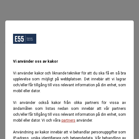
Oops, Ett fel inträffade.
Försök igen senare.
Tillbaka till startsidan
Vi använder oss av kakor
Vi använder kakor och liknande tekniker för att du ska få en så bra
upplevelse som möjligt på webbplatsen. Det innebär att vi lagrar
och/eller får tillgång till viss relevant information på din enhet, som
mobil eller dator.
Vi använder också kakor från olika partners för vissa av
ändamålen som listas nedan som innebär att vår partners
och/eller får tillgång till viss relevant information på din enhet, som
mobil eller dator. Vi och våra
partners
använder.
Användning av kakor innebär att vi behandlar personuppgifter som
IP-adress, unika identifierare och beteendedata. Vår behandling av