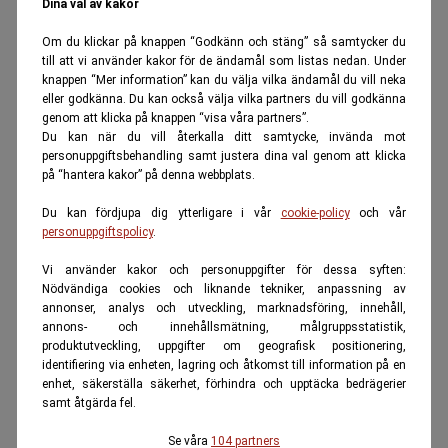
Dina val av kakor
Om du klickar på knappen “Godkänn och stäng” så samtycker du
till att vi använder kakor för de ändamål som listas nedan. Under
knappen “Mer information” kan du välja vilka ändamål du vill neka
eller godkänna. Du kan också välja vilka partners du vill godkänna
genom att klicka på knappen “visa våra partners”.
Du kan när du vill återkalla ditt samtycke, invända mot
personuppgiftsbehandling samt justera dina val genom att klicka
på “hantera kakor” på denna webbplats.
Du kan fördjupa dig ytterligare i vår
cookie-policy
och vår
personuppgiftspolicy
.
Vi använder kakor och personuppgifter för dessa syften:
Nödvändiga cookies och liknande tekniker, anpassning av
annonser, analys och utveckling, marknadsföring, innehåll,
annons- och innehållsmätning, målgruppsstatistik,
produktutveckling, uppgifter om geografisk positionering,
identifiering via enheten, lagring och åtkomst till information på en
enhet, säkerställa säkerhet, förhindra och upptäcka bedrägerier
samt åtgärda fel.
Se våra
104 partners