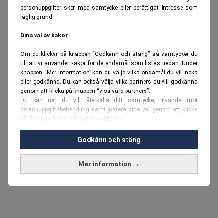
personuppgifter sker med samtycke eller berättigat intresse som
laglig grund.
Dina val av kakor
Om du klickar på knappen “Godkänn och stäng” så samtycker du
till att vi använder kakor för de ändamål som listas nedan. Under
knappen “Mer information” kan du välja vilka ändamål du vill neka
eller godkänna. Du kan också välja vilka partners du vill godkänna
genom att klicka på knappen “visa våra partners”.
Du kan när du vill återkalla ditt samtycke, invända mot
personuppgiftsbehandling samt justera dina val genom att klicka
på “hantera kakor” på denna webbplats.
Du kan fördjupa dig ytterligare i vår
cookie-policy
och vår
Godkänn och stäng
personuppgiftspolicy
.
Mer information →
Vi använder kakor och personuppgifter för dessa syften:
Nödvändiga cookies och liknande tekniker, anpassning av
annonser, analys och utveckling, marknadsföring, innehåll,
annons- och innehållsmätning, målgruppsstatistik,
produktutveckling, uppgifter om geografisk positionering,
identifiering via enheten, lagring och åtkomst till information på en