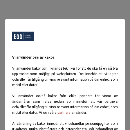
Oops, Ett fel inträffade.
Försök igen senare.
Tillbaka till startsidan
Vi använder oss av kakor
Vi använder kakor och liknande tekniker för att du ska få en så bra
upplevelse som möjligt på webbplatsen. Det innebär att vi lagrar
och/eller får tillgång till viss relevant information på din enhet, som
mobil eller dator.
Vi använder också kakor från olika partners för vissa av
ändamålen som listas nedan som innebär att vår partners
och/eller får tillgång till viss relevant information på din enhet, som
mobil eller dator. Vi och våra
partners
använder.
Användning av kakor innebär att vi behandlar personuppgifter som
IP-adress, unika identifierare och beteendedata. Vår behandling av