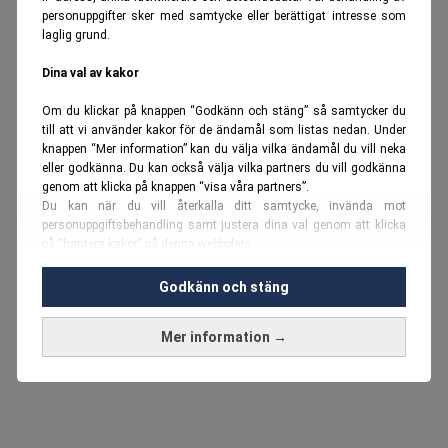
personuppgifter sker med samtycke eller berättigat intresse som
laglig grund.
Dina val av kakor
Om du klickar på knappen “Godkänn och stäng” så samtycker du
till att vi använder kakor för de ändamål som listas nedan. Under
knappen “Mer information” kan du välja vilka ändamål du vill neka
eller godkänna. Du kan också välja vilka partners du vill godkänna
genom att klicka på knappen “visa våra partners”.
Du kan när du vill återkalla ditt samtycke, invända mot
personuppgiftsbehandling samt justera dina val genom att klicka
på “hantera kakor” på denna webbplats.
Du kan fördjupa dig ytterligare i vår
cookie-policy
och vår
Godkänn och stäng
personuppgiftspolicy
.
Mer information →
Vi använder kakor och personuppgifter för dessa syften:
Nödvändiga cookies och liknande tekniker, anpassning av
annonser, analys och utveckling, marknadsföring, innehåll,
annons- och innehållsmätning, målgruppsstatistik,
produktutveckling, uppgifter om geografisk positionering,
identifiering via enheten, lagring och åtkomst till information på en