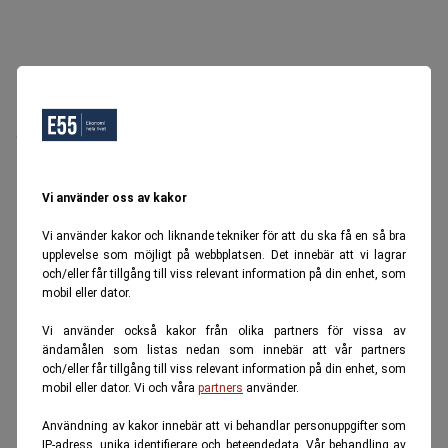
Oops, Ett fel inträffade.
Försök igen senare.
Tillbaka till startsidan
Vi använder oss av kakor
Vi använder kakor och liknande tekniker för att du ska få en så bra
upplevelse som möjligt på webbplatsen. Det innebär att vi lagrar
och/eller får tillgång till viss relevant information på din enhet, som
mobil eller dator.
Vi använder också kakor från olika partners för vissa av
ändamålen som listas nedan som innebär att vår partners
och/eller får tillgång till viss relevant information på din enhet, som
mobil eller dator. Vi och våra
partners
använder.
Användning av kakor innebär att vi behandlar personuppgifter som
IP-adress, unika identifierare och beteendedata. Vår behandling av