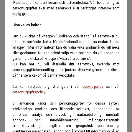
IP-adress, unika identifierare och beteendedata. Vår behandling av
personuppgifter sker med samtycke eller berättigat intresse som
laglig grund.
Dina val av kakor
Om du klickar på knappen “Godkänn och stäng” så samtycker du
till att vi använder kakor för de ändamål som listas nedan. Under
knappen “Mer information” kan du välja vilka ändamål du vill neka
eller godkänna. Du kan också välja vilka partners du vill godkänna
genom att klicka på knappen “visa våra partners”.
Du kan när du vill återkalla ditt samtycke, invända mot
personuppgiftsbehandling samt justera dina val genom att klicka
på “hantera kakor” på denna webbplats.
Du kan fördjupa dig ytterligare i vår
cookie-policy
och vår
personuppgiftspolicy
.
Vi använder kakor och personuppgifter för dessa syften:
Nödvändiga cookies och liknande tekniker, anpassning av
annonser, analys och utveckling, marknadsföring, innehåll,
annons- och innehållsmätning, målgruppsstatistik,
produktutveckling, uppgifter om geografisk positionering,
identifiering via enheten, lagring och åtkomst till information på en