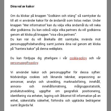
Dina val av kakor
Om du klickar på knappen “Godkänn och stäng” så samtycker du
till att vi använder kakor för de ändamål som listas nedan. Under
knappen “Mer information” kan du välja vilka ändamål du vill neka
eller godkänna. Du kan också välja vilka partners du vill godkänna
genom att klicka på knappen “visa våra partners”.
Du kan när du vill återkalla ditt samtycke, invända mot
personuppgiftsbehandling samt justera dina val genom att klicka
på “hantera kakor” på denna webbplats.
Du kan fördjupa dig ytterligare i vår
cookie-policy
och vår
personuppgiftspolicy
.
Vi använder kakor och personuppgifter för dessa syften:
Nödvändiga cookies och liknande tekniker, anpassning av
annonser, analys och utveckling, marknadsföring, innehåll,
annons- och innehållsmätning, målgruppsstatistik,
produktutveckling, uppgifter om geografisk positionering,
identifiering via enheten, lagring och åtkomst till information på en
enhet, säkerställa säkerhet, förhindra och upptäcka bedrägerier
samt åtgärda fel.