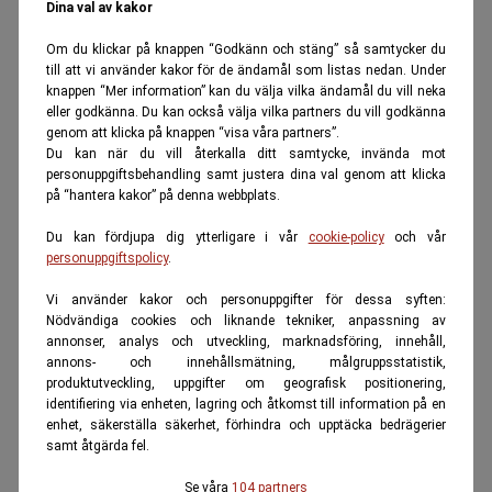
Dina val av kakor
Om du klickar på knappen “Godkänn och stäng” så samtycker du
till att vi använder kakor för de ändamål som listas nedan. Under
knappen “Mer information” kan du välja vilka ändamål du vill neka
eller godkänna. Du kan också välja vilka partners du vill godkänna
genom att klicka på knappen “visa våra partners”.
Du kan när du vill återkalla ditt samtycke, invända mot
personuppgiftsbehandling samt justera dina val genom att klicka
på “hantera kakor” på denna webbplats.
Du kan fördjupa dig ytterligare i vår
cookie-policy
och vår
personuppgiftspolicy
.
Vi använder kakor och personuppgifter för dessa syften:
Nödvändiga cookies och liknande tekniker, anpassning av
annonser, analys och utveckling, marknadsföring, innehåll,
annons- och innehållsmätning, målgruppsstatistik,
produktutveckling, uppgifter om geografisk positionering,
identifiering via enheten, lagring och åtkomst till information på en
enhet, säkerställa säkerhet, förhindra och upptäcka bedrägerier
samt åtgärda fel.
Se våra
104 partners