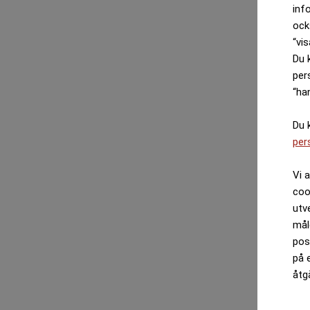
inf
ock
“vis
Du 
per
“ha
Du 
per
Vi 
coo
utv
mål
pos
på 
åtg