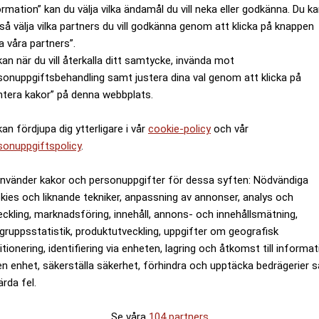
ormation” kan du välja vilka ändamål du vill neka eller godkänna. Du k
så välja vilka partners du vill godkänna genom att klicka på knappen
a våra partners”.
kan när du vill återkalla ditt samtycke, invända mot
sonuppgiftsbehandling samt justera dina val genom att klicka på
ntera kakor” på denna webbplats.
kan fördjupa dig ytterligare i vår
cookie-policy
och vår
sonuppgiftspolicy
.
använder kakor och personuppgifter för dessa syften: Nödvändiga
kies och liknande tekniker, anpassning av annonser, analys och
eckling, marknadsföring, innehåll, annons- och innehållsmätning,
gruppsstatistik, produktutveckling, uppgifter om geografisk
itionering, identifiering via enheten, lagring och åtkomst till informa
en enhet, säkerställa säkerhet, förhindra och upptäcka bedrägerier 
ärda fel.
Se våra
104 partners