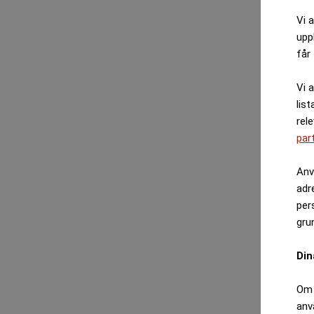
Vi 
upp
får 
Vi 
list
rel
par
Anv
adr
per
gru
Din
Om 
anv