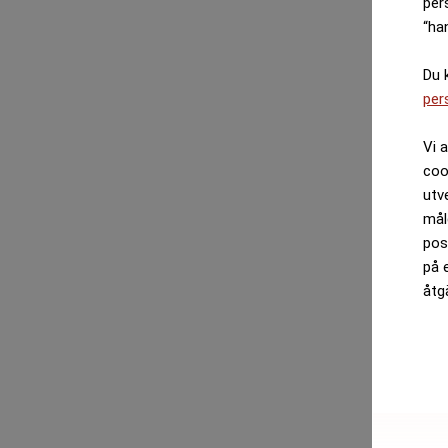
per
“ha
Du 
per
Vi 
coo
utv
mål
pos
på 
åtg