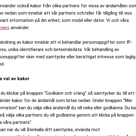
använder också kakor från olika partners för vissa av ändamålen so
as nedan som innebär att vår partners och/eller får tillgång till viss
evant information på din enhet, som mobil eller dator. Vi och våra
tners
använder.
ändning av kakor innebär att vi behandlar personuppgifter som IP-
ess, unika identifierare och beteendedata. Vår behandling av
sonuppgifter sker med samtycke eller berättigat intresse som laglig
nd.
a val av kakor
du klickar på knappen “Godkänn och stäng” så samtycker du till att 
änder kakor för de ändamål som listas nedan. Under knappen “Mer
ormation” kan du välja vilka ändamål du vill neka eller godkänna. Du k
så välja vilka partners du vill godkänna genom att klicka på knappen
a våra partners”.
kan när du vill återkalla ditt samtycke, invända mot