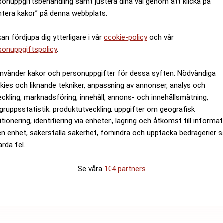
sonuppgiftsbehandling samt justera dina val genom att klicka på
ntera kakor” på denna webbplats.
kan fördjupa dig ytterligare i vår
cookie-policy
och vår
sonuppgiftspolicy
.
använder kakor och personuppgifter för dessa syften: Nödvändiga
kies och liknande tekniker, anpassning av annonser, analys och
eckling, marknadsföring, innehåll, annons- och innehållsmätning,
gruppsstatistik, produktutveckling, uppgifter om geografisk
itionering, identifiering via enheten, lagring och åtkomst till informa
en enhet, säkerställa säkerhet, förhindra och upptäcka bedrägerier 
ärda fel.
Se våra
104 partners