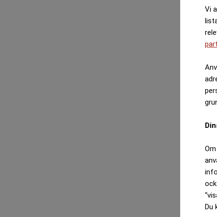
Vi 
list
rel
par
Anv
adr
per
gru
Din
Om 
anv
inf
ock
“vis
Du 