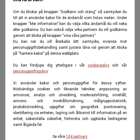
Om du klickar på knappen “Godkänn och stäng” så samtycker du
till att vi använder kakor för de ändamål som listas nedan. Under
knappen “Mer information” kan du välja vilka ändamål du vill neka
eller godkänna. Du kan också välja vilka partners du vill godkänna
genom att klicka på knappen “visa våra partners”.
Du kan när du vill återkalla ditt samtycke, invända mot
personuppgiftsbehandling samt justera dina val genom att klicka
på “hantera kakor” på denna webbplats.
Du kan fördjupa dig ytterligare i vår
cookie-policy
och vår
personuppgiftspolicy
.
Vi använder kakor och personuppgifter för dessa syften:
Nödvändiga cookies och liknande tekniker, anpassning av
annonser, analys och utveckling, marknadsföring, innehåll,
annons- och innehållsmätning, målgruppsstatistik,
produktutveckling, uppgifter om geografisk positionering,
identifiering via enheten, lagring och åtkomst till information på en
enhet, säkerställa säkerhet, förhindra och upptäcka bedrägerier
samt åtgärda fel.
Se våra
104 partners