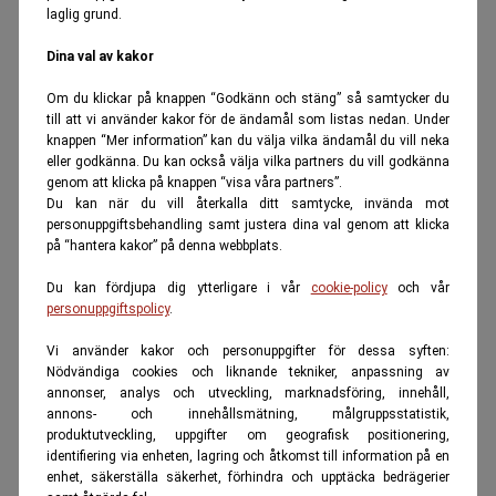
laglig grund.
Dina val av kakor
Om du klickar på knappen “Godkänn och stäng” så samtycker du
till att vi använder kakor för de ändamål som listas nedan. Under
knappen “Mer information” kan du välja vilka ändamål du vill neka
eller godkänna. Du kan också välja vilka partners du vill godkänna
genom att klicka på knappen “visa våra partners”.
Du kan när du vill återkalla ditt samtycke, invända mot
personuppgiftsbehandling samt justera dina val genom att klicka
på “hantera kakor” på denna webbplats.
Du kan fördjupa dig ytterligare i vår
cookie-policy
och vår
personuppgiftspolicy
.
Vi använder kakor och personuppgifter för dessa syften:
Nödvändiga cookies och liknande tekniker, anpassning av
annonser, analys och utveckling, marknadsföring, innehåll,
annons- och innehållsmätning, målgruppsstatistik,
produktutveckling, uppgifter om geografisk positionering,
identifiering via enheten, lagring och åtkomst till information på en
enhet, säkerställa säkerhet, förhindra och upptäcka bedrägerier