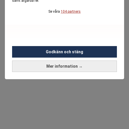
samt åtgärda fel.
Se våra
104 partners
Godkänn och stäng
Mer information →