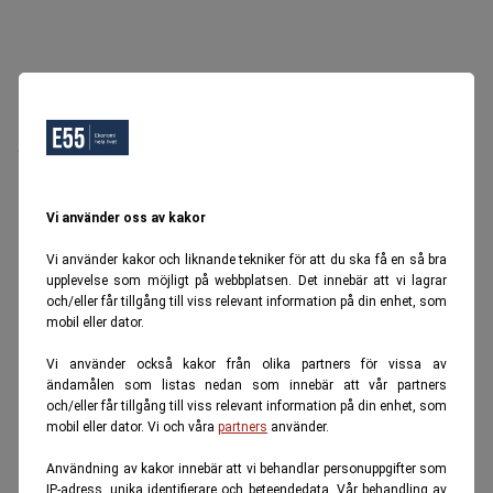
Oops, Ett fel inträffade.
Försök igen senare.
Tillbaka till startsidan
Vi använder oss av kakor
Vi använder kakor och liknande tekniker för att du ska få en så bra
upplevelse som möjligt på webbplatsen. Det innebär att vi lagrar
och/eller får tillgång till viss relevant information på din enhet, som
mobil eller dator.
Vi använder också kakor från olika partners för vissa av
ändamålen som listas nedan som innebär att vår partners
och/eller får tillgång till viss relevant information på din enhet, som
mobil eller dator. Vi och våra
partners
använder.
Användning av kakor innebär att vi behandlar personuppgifter som
IP-adress, unika identifierare och beteendedata. Vår behandling av