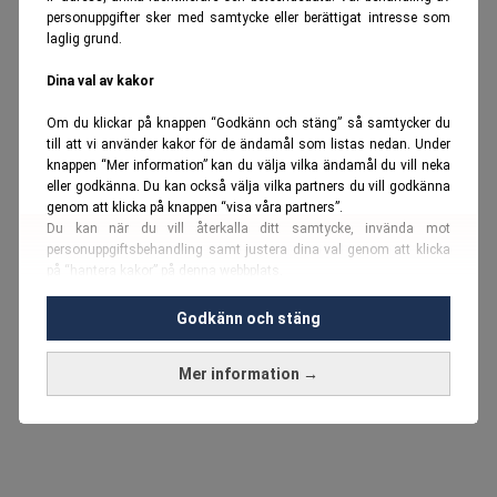
personuppgifter sker med samtycke eller berättigat intresse som
laglig grund.
Dina val av kakor
Om du klickar på knappen “Godkänn och stäng” så samtycker du
till att vi använder kakor för de ändamål som listas nedan. Under
knappen “Mer information” kan du välja vilka ändamål du vill neka
eller godkänna. Du kan också välja vilka partners du vill godkänna
genom att klicka på knappen “visa våra partners”.
Du kan när du vill återkalla ditt samtycke, invända mot
personuppgiftsbehandling samt justera dina val genom att klicka
på “hantera kakor” på denna webbplats.
Du kan fördjupa dig ytterligare i vår
cookie-policy
och vår
Godkänn och stäng
personuppgiftspolicy
.
Mer information →
Vi använder kakor och personuppgifter för dessa syften:
Nödvändiga cookies och liknande tekniker, anpassning av
annonser, analys och utveckling, marknadsföring, innehåll,
annons- och innehållsmätning, målgruppsstatistik,
produktutveckling, uppgifter om geografisk positionering,
identifiering via enheten, lagring och åtkomst till information på en