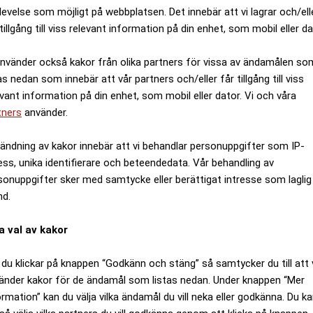
levelse som möjligt på webbplatsen. Det innebär att vi lagrar och/ell
tillgång till viss relevant information på din enhet, som mobil eller da
använder också kakor från olika partners för vissa av ändamålen so
as nedan som innebär att vår partners och/eller får tillgång till viss
evant information på din enhet, som mobil eller dator. Vi och våra
tners
använder.
ändning av kakor innebär att vi behandlar personuppgifter som IP-
ess, unika identifierare och beteendedata. Vår behandling av
sonuppgifter sker med samtycke eller berättigat intresse som laglig
nd.
a val av kakor
du klickar på knappen “Godkänn och stäng” så samtycker du till att 
änder kakor för de ändamål som listas nedan. Under knappen “Mer
ormation” kan du välja vilka ändamål du vill neka eller godkänna. Du k