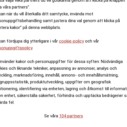
så välja vilka partners du vill godkänna genom att klicka på knappen
a våra partners”.
kan när du vill återkalla ditt samtycke, invända mot
sonuppgiftsbehandling samt justera dina val genom att klicka på
ntera kakor” på denna webbplats.
kan fördjupa dig ytterligare i vår
cookie-policy
och vår
sonuppgiftspolicy
.
använder kakor och personuppgifter för dessa syften: Nödvändiga
kies och liknande tekniker, anpassning av annonser, analys och
eckling, marknadsföring, innehåll, annons- och innehållsmätning,
gruppsstatistik, produktutveckling, uppgifter om geografisk
itionering, identifiering via enheten, lagring och åtkomst till informa
en enhet, säkerställa säkerhet, förhindra och upptäcka bedrägerier 
ärda fel.
Se våra
104 partners