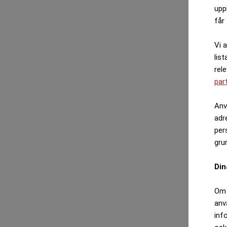
upp
får 
Vi 
list
rel
par
Anv
adr
per
gru
Din
Om 
anv
inf