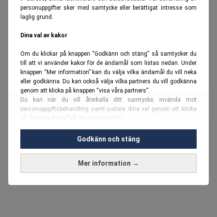
personuppgifter sker med samtycke eller berättigat intresse som
laglig grund.
Dina val av kakor
Om du klickar på knappen “Godkänn och stäng” så samtycker du
till att vi använder kakor för de ändamål som listas nedan. Under
knappen “Mer information” kan du välja vilka ändamål du vill neka
eller godkänna. Du kan också välja vilka partners du vill godkänna
genom att klicka på knappen “visa våra partners”.
Du kan när du vill återkalla ditt samtycke, invända mot
personuppgiftsbehandling samt justera dina val genom att klicka
på “hantera kakor” på denna webbplats.
Du kan fördjupa dig ytterligare i vår
cookie-policy
och vår
Godkänn och stäng
personuppgiftspolicy
.
Mer information →
Vi använder kakor och personuppgifter för dessa syften:
Nödvändiga cookies och liknande tekniker, anpassning av
annonser, analys och utveckling, marknadsföring, innehåll,
annons- och innehållsmätning, målgruppsstatistik,
produktutveckling, uppgifter om geografisk positionering,
identifiering via enheten, lagring och åtkomst till information på en