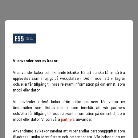
Oops, Ett fel inträffade.
Försök igen senare.
Tillbaka till startsidan
Vi använder oss av kakor
Vi använder kakor och liknande tekniker för att du ska få en så bra
upplevelse som möjligt på webbplatsen. Det innebär att vi lagrar
och/eller får tillgång till viss relevant information på din enhet, som
mobil eller dator.
Vi använder också kakor från olika partners för vissa av
ändamålen som listas nedan som innebär att vår partners
och/eller får tillgång till viss relevant information på din enhet, som
mobil eller dator. Vi och våra
partners
använder.
Användning av kakor innebär att vi behandlar personuppgifter som
IP-adress, unika identifierare och beteendedata. Vår behandling av