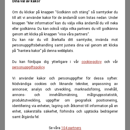
Dina val av kakor
Om du klickar på knappen “Godkänn och stäng” så samtycker du
till att vi använder kakor för de ändamål som listas nedan. Under
knappen “Mer information” kan du välja vilka ändamål du vill neka
eller godkänna. Du kan också välja vilka partners du vill godkänna
genom att klicka på knappen “visa våra partners”.
Du kan när du vill återkalla ditt samtycke, invända mot
personuppgiftsbehandling samt justera dina val genom att klicka
på “hantera kakor” på denna webbplats.
Du kan fördjupa dig ytterligare i vår
cookie-policy
och vår
personuppgiftspolicy
.
Vi använder kakor och personuppgifter för dessa syften:
Nödvändiga cookies och liknande tekniker, anpassning av
annonser, analys och utveckling, marknadsföring, innehåll,
annons- och innehållsmätning, målgruppsstatistik,
produktutveckling, uppgifter om geografisk positionering,
identifiering via enheten, lagring och åtkomst till information på en
enhet, säkerställa säkerhet, förhindra och upptäcka bedrägerier
samt åtgärda fel.
Se våra
104 partners