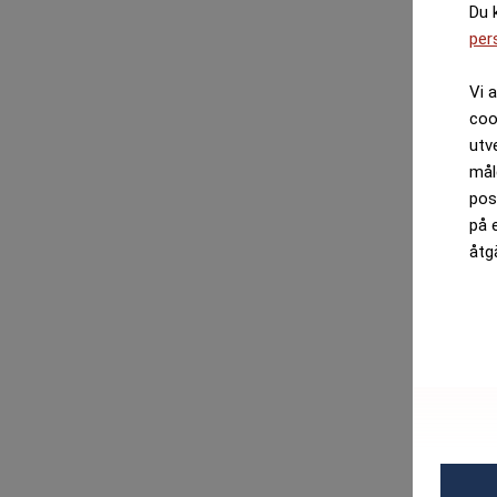
Du 
per
Vi 
coo
utv
mål
pos
på 
åtg