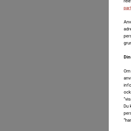
rel
par
Anv
adr
per
gru
Din
Om 
anv
inf
ock
“vis
Du 
per
“ha