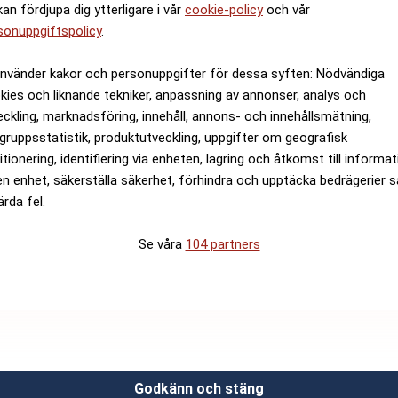
kan fördjupa dig ytterligare i vår
cookie-policy
och vår
sonuppgiftspolicy
.
använder kakor och personuppgifter för dessa syften: Nödvändiga
kies och liknande tekniker, anpassning av annonser, analys och
eckling, marknadsföring, innehåll, annons- och innehållsmätning,
gruppsstatistik, produktutveckling, uppgifter om geografisk
itionering, identifiering via enheten, lagring och åtkomst till informa
en enhet, säkerställa säkerhet, förhindra och upptäcka bedrägerier 
ärda fel.
Se våra
104 partners
Godkänn och stäng