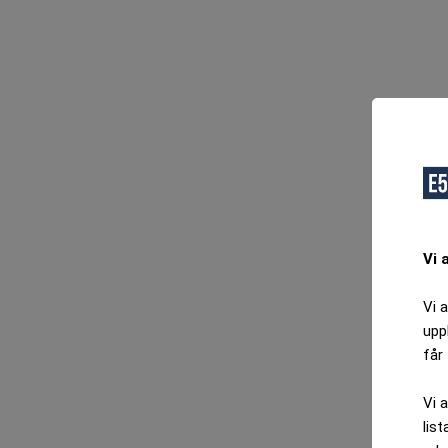
Vi 
Vi 
upp
får 
Vi 
list