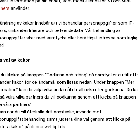
evant information på din enhet, som mobil eller dator. Vi och våra
tners
använder.
ändning av kakor innebär att vi behandlar personuppgifter som IP-
ess, unika identifierare och beteendedata. Vår behandling av
sonuppgifter sker med samtycke eller berättigat intresse som laglig
nd.
a val av kakor
du klickar på knappen “Godkänn och stäng” så samtycker du till att 
änder kakor för de ändamål som listas nedan. Under knappen “Mer
ormation” kan du välja vilka ändamål du vill neka eller godkänna. Du k
så välja vilka partners du vill godkänna genom att klicka på knappen
a våra partners”.
kan när du vill återkalla ditt samtycke, invända mot
sonuppgiftsbehandling samt justera dina val genom att klicka på
ntera kakor” på denna webbplats.