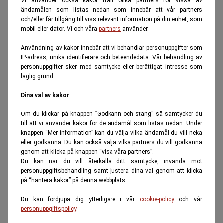
Vi använder också kakor från olika partners för vissa av
ändamålen som listas nedan som innebär att vår partners
och/eller får tillgång till viss relevant information på din enhet, som
mobil eller dator. Vi och våra
partners
använder.
Användning av kakor innebär att vi behandlar personuppgifter som
IP-adress, unika identifierare och beteendedata. Vår behandling av
personuppgifter sker med samtycke eller berättigat intresse som
laglig grund.
Dina val av kakor
Om du klickar på knappen “Godkänn och stäng” så samtycker du
till att vi använder kakor för de ändamål som listas nedan. Under
knappen “Mer information” kan du välja vilka ändamål du vill neka
eller godkänna. Du kan också välja vilka partners du vill godkänna
genom att klicka på knappen “visa våra partners”.
Du kan när du vill återkalla ditt samtycke, invända mot
personuppgiftsbehandling samt justera dina val genom att klicka
på “hantera kakor” på denna webbplats.
Du kan fördjupa dig ytterligare i vår
cookie-policy
och vår
personuppgiftspolicy
.