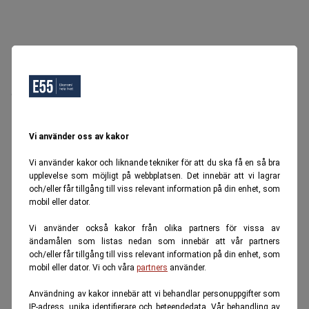
Oops, Ett fel inträffade.
Försök igen senare.
Tillbaka till startsidan
Vi använder oss av kakor
Vi använder kakor och liknande tekniker för att du ska få en så bra
upplevelse som möjligt på webbplatsen. Det innebär att vi lagrar
och/eller får tillgång till viss relevant information på din enhet, som
mobil eller dator.
Vi använder också kakor från olika partners för vissa av
ändamålen som listas nedan som innebär att vår partners
och/eller får tillgång till viss relevant information på din enhet, som
mobil eller dator. Vi och våra
partners
använder.
Användning av kakor innebär att vi behandlar personuppgifter som
IP-adress, unika identifierare och beteendedata. Vår behandling av