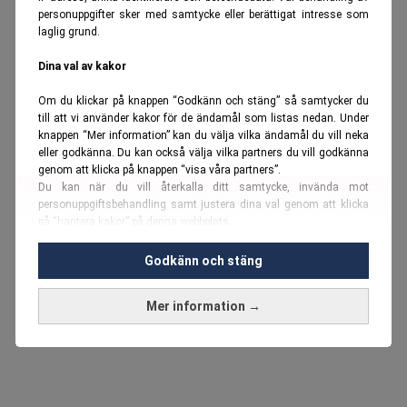
personuppgifter sker med samtycke eller berättigat intresse som
laglig grund.
Dina val av kakor
Om du klickar på knappen “Godkänn och stäng” så samtycker du
till att vi använder kakor för de ändamål som listas nedan. Under
knappen “Mer information” kan du välja vilka ändamål du vill neka
eller godkänna. Du kan också välja vilka partners du vill godkänna
genom att klicka på knappen “visa våra partners”.
Du kan när du vill återkalla ditt samtycke, invända mot
personuppgiftsbehandling samt justera dina val genom att klicka
på “hantera kakor” på denna webbplats.
Du kan fördjupa dig ytterligare i vår
cookie-policy
och vår
Godkänn och stäng
personuppgiftspolicy
.
Mer information →
Vi använder kakor och personuppgifter för dessa syften:
Nödvändiga cookies och liknande tekniker, anpassning av
annonser, analys och utveckling, marknadsföring, innehåll,
annons- och innehållsmätning, målgruppsstatistik,
produktutveckling, uppgifter om geografisk positionering,
identifiering via enheten, lagring och åtkomst till information på en