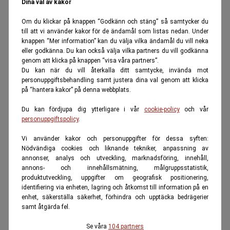
Dina val av kakor
Om du klickar på knappen “Godkänn och stäng” så samtycker du
till att vi använder kakor för de ändamål som listas nedan. Under
knappen “Mer information” kan du välja vilka ändamål du vill neka
eller godkänna. Du kan också välja vilka partners du vill godkänna
genom att klicka på knappen “visa våra partners”.
Du kan när du vill återkalla ditt samtycke, invända mot
personuppgiftsbehandling samt justera dina val genom att klicka
på “hantera kakor” på denna webbplats.
Du kan fördjupa dig ytterligare i vår
cookie-policy
och vår
personuppgiftspolicy
.
Vi använder kakor och personuppgifter för dessa syften:
Nödvändiga cookies och liknande tekniker, anpassning av
annonser, analys och utveckling, marknadsföring, innehåll,
annons- och innehållsmätning, målgruppsstatistik,
produktutveckling, uppgifter om geografisk positionering,
identifiering via enheten, lagring och åtkomst till information på en
enhet, säkerställa säkerhet, förhindra och upptäcka bedrägerier
samt åtgärda fel.
Se våra
104 partners