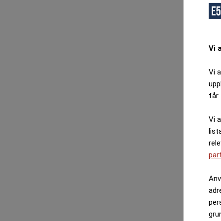
Vi 
Vi 
upp
får 
Vi 
list
rel
par
Anv
adr
per
gru