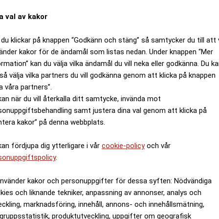
a val av kakor
du klickar på knappen “Godkänn och stäng” så samtycker du till att 
änder kakor för de ändamål som listas nedan. Under knappen “Mer
ormation” kan du välja vilka ändamål du vill neka eller godkänna. Du k
så välja vilka partners du vill godkänna genom att klicka på knappen
a våra partners”.
kan när du vill återkalla ditt samtycke, invända mot
sonuppgiftsbehandling samt justera dina val genom att klicka på
ntera kakor” på denna webbplats.
kan fördjupa dig ytterligare i vår
cookie-policy
och vår
sonuppgiftspolicy
.
använder kakor och personuppgifter för dessa syften: Nödvändiga
kies och liknande tekniker, anpassning av annonser, analys och
eckling, marknadsföring, innehåll, annons- och innehållsmätning,
gruppsstatistik, produktutveckling, uppgifter om geografisk