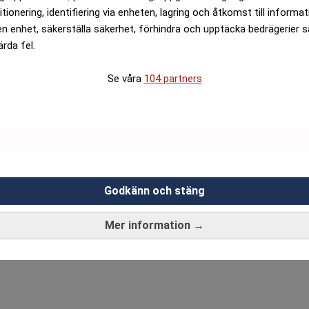
itionering, identifiering via enheten, lagring och åtkomst till informa
en enhet, säkerställa säkerhet, förhindra och upptäcka bedrägerier 
ärda fel.
Se våra
104 partners
Godkänn och stäng
Mer information →