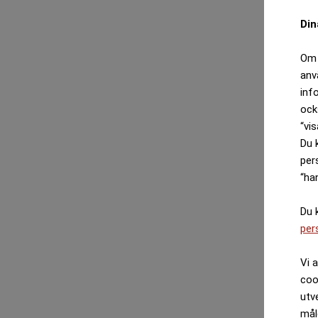
Din
Om 
anv
inf
ock
“vis
Du 
per
“ha
Du 
per
Vi 
coo
utv
mål