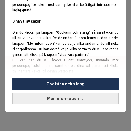
personuppgifter sker med samtycke eller berättigat intresse som
laglig grund.
Dina val av kakor
Om du klickar på knappen “Godkänn och stäng” så samtycker du
till att vi använder kakor för de ändamål som listas nedan. Under
knappen “Mer information” kan du välja vilka ändamål du vill neka
eller godkänna. Du kan också välja vilka partners du vill godkänna
genom att klicka på knappen “visa våra partners”.
Du kan när du vill återkalla ditt samtycke, invända mot
personuppgiftsbehandling samt justera dina val genom att klicka
på “hantera kakor” på denna webbplats.
Du kan fördjupa dig ytterligare i vår
cookie-policy
och vår
Godkänn och stäng
personuppgiftspolicy
.
Mer information →
Vi använder kakor och personuppgifter för dessa syften:
Nödvändiga cookies och liknande tekniker, anpassning av
annonser, analys och utveckling, marknadsföring, innehåll,
annons- och innehållsmätning, målgruppsstatistik,
produktutveckling, uppgifter om geografisk positionering,
identifiering via enheten, lagring och åtkomst till information på en