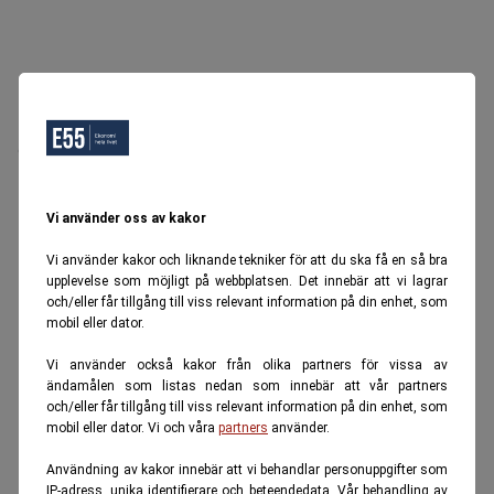
Oops, Ett fel inträffade.
Försök igen senare.
Tillbaka till startsidan
Vi använder oss av kakor
Vi använder kakor och liknande tekniker för att du ska få en så bra
upplevelse som möjligt på webbplatsen. Det innebär att vi lagrar
och/eller får tillgång till viss relevant information på din enhet, som
mobil eller dator.
Vi använder också kakor från olika partners för vissa av
ändamålen som listas nedan som innebär att vår partners
och/eller får tillgång till viss relevant information på din enhet, som
mobil eller dator. Vi och våra
partners
använder.
Användning av kakor innebär att vi behandlar personuppgifter som
IP-adress, unika identifierare och beteendedata. Vår behandling av