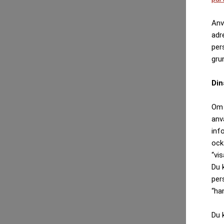
Anv
adr
per
gru
Din
Om 
anv
inf
ock
“vis
Du 
per
“ha
Du 