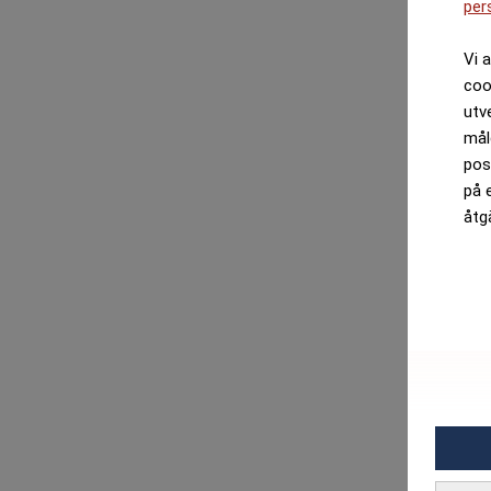
per
Vi 
coo
utv
mål
pos
på 
åtg