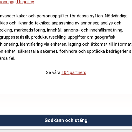
sonuppgiftspolicy
.
använder kakor och personuppgifter för dessa syften: Nödvändiga
kies och liknande tekniker, anpassning av annonser, analys och
eckling, marknadsföring, innehåll, annons- och innehållsmätning,
gruppsstatistik, produktutveckling, uppgifter om geografisk
itionering, identifiering via enheten, lagring och åtkomst till informa
en enhet, säkerställa säkerhet, förhindra och upptäcka bedrägerier 
ärda fel.
Se våra
104 partners
Godkänn och stäng