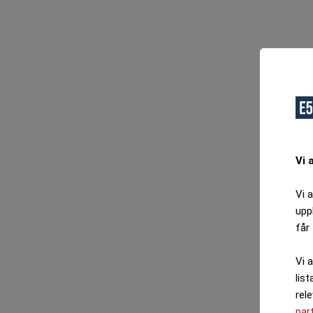
Vi 
Vi 
upp
får 
Vi 
list
rel
par