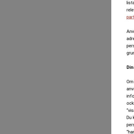
list
rel
par
Anv
adr
per
gru
Din
Om 
anv
inf
ock
“vis
Du 
per
“ha