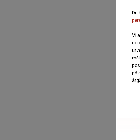
Du 
per
Vi 
coo
utv
mål
pos
på 
åtg