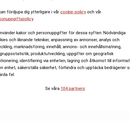
kan fördjupa dig ytterligare i vår
cookie-policy
och vår
sonuppgiftspolicy
.
använder kakor och personuppgifter för dessa syften: Nödvändiga
kies och liknande tekniker, anpassning av annonser, analys och
eckling, marknadsföring, innehåll, annons- och innehållsmätning,
gruppsstatistik, produktutveckling, uppgifter om geografisk
itionering, identifiering via enheten, lagring och åtkomst till informa
en enhet, säkerställa säkerhet, förhindra och upptäcka bedrägerier 
ärda fel.
Se våra
104 partners