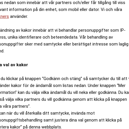
as nedan som innebär att vår partners och/eller får tillgång till viss
evant information på din enhet, som mobil eller dator. Vi och våra
tners
använder.
ändning av kakor innebär att vi behandlar personuppgifter som IP-
ess, unika identifierare och beteendedata. Vår behandling av
sonuppgifter sker med samtycke eller berättigat intresse som laglig
nd.
a val av kakor
du klickar på knappen “Godkänn och stäng” så samtycker du till att 
änder kakor för de ändamål som listas nedan. Under knappen “Mer
ormation” kan du välja vilka ändamål du vill neka eller godkänna. Du k
så välja vilka partners du vill godkänna genom att klicka på knappen
a våra partners”.
kan när du vill återkalla ditt samtycke, invända mot
sonuppgiftsbehandling samt justera dina val genom att klicka på
ntera kakor” på denna webbplats.