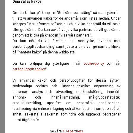
Dina val av kakor
Om du klickar på knappen “Godkänn och stäng” så samtycker du
till att vi använder kakor för de ändamål som listas nedan. Under
knappen “Mer information” kan du välja vilka ändamål du vill neka
eller godkänna. Du kan också välja vilka partners du vill godkänna
genom att klicka på knappen “visa våra partners”.
Du kan när du vill återkalla ditt samtycke, invända mot
personuppgiftsbehandling samt justera dina val genom att klicka
på “hantera kakor” på denna webbplats.
Du kan fördjupa dig ytterligare i vår
cookie-policy
och vår
personuppgiftspolicy
.
Vi använder kakor och personuppgifter för dessa syften:
Nödvändiga cookies och liknande tekniker, anpassning av
annonser, analys och utveckling, marknadsföring, innehåll,
annons- och innehållsmätning, målgruppsstatistik,
produktutveckling, uppgifter om geografisk positionering,
identifiering via enheten, lagring och åtkomst till information på en
enhet, säkerställa säkerhet, förhindra och upptäcka bedrägerier
samt åtgärda fel.
Se våra
104 partners