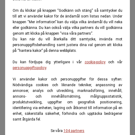
Om du klickar på knappen “Godkänn och stäng” så samtycker du
till att vi använder kakor för de ändamål som listas nedan. Under
knappen “Mer information” kan du välja vilka ändamål du vill neka
eller godkänna. Du kan också välja vilka partners du vill godkänna
genom att klicka på knappen “visa våra partners”.
Du kan när du vill återkalla ditt samtycke, invända mot
personuppgiftsbehandling samt justera dina val genom att klicka
på “hantera kakor” på denna webbplats.
Du kan fördjupa dig ytterligare i vår
cookie-policy
och vår
personuppgiftspolicy
.
Vi använder kakor och personuppgifter för dessa syften:
Nödvändiga cookies och liknande tekniker, anpassning av
annonser, analys och utveckling, marknadsföring, innehåll,
annons- och innehållsmätning, målgruppsstatistik,
produktutveckling, uppgifter om geografisk positionering,
identifiering via enheten, lagring och åtkomst till information på en
enhet, säkerställa säkerhet, förhindra och upptäcka bedrägerier
samt åtgärda fel.
Se våra
104 partners